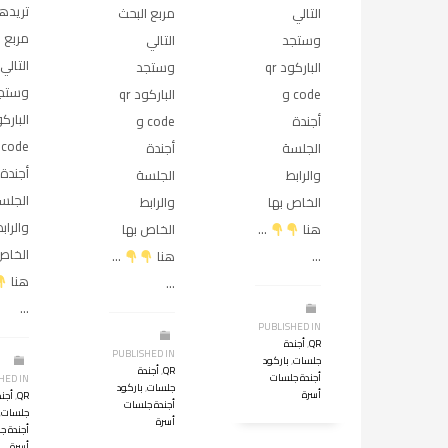
تريده
التالي
مربع البحث
مربع ا
وستجد
التالي
التالي
الباركود qr
وستجد
وستج
code و
الباركود qr
أجندة
code و
e
الجلسة
أجندة
أجندة
والرابط
الجلسة
الجلس
الخاص بها
والرابط
والراب
هنا
…
الخاص بها
الخاص
…
هنا
…
هنا
…
…
PUBLISHED IN
QR
,
أجندة
PUBLISHED IN
جلسات
,
باركود
QR
,
أجندة
أجندة جلسات
HED IN
جلسات
,
باركود
أسرة
QR
,
أجند
أجندة جلسات
جلسات
,
أسرة
أجندة ج
أسرة