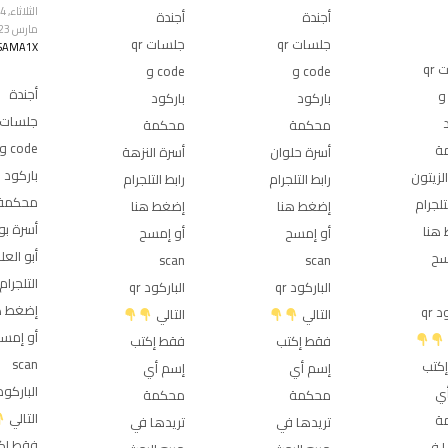
الثلاث
أجندة
أجندة
مارس 2023
جلسات qr
جلسات qr
SAMA1X
جلسات qr
code و
code و
أجندة
cod و
باركود
باركود
محكمة
محكمة
code و
ة
أسرة حلوان
أسرة النزهة
باركود
لزيتون
رابط التلجرام
رابط التلجرام
محكمة
تلجرام
إضغط هنا
إضغط هنا
أسرة بو
هنا
أو إمسح
أو إمسح
أبو العلا
سح
scan
scan
التلجرام
الباركود qr
الباركود qr
إضغط ه
الباركود qr
التالي
التالي
أو إمس
فقط إكتب
فقط إكتب
scan
كتب
إسم أي
إسم أي
ي
محكمة
محكمة
التالي
ة
تريدها في
تريدها في
فقط إك
ا في