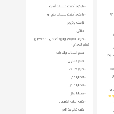
باركود أجندة جلسات أسرة
جلسات qr
باركود أجندة جلسات جنح qr
تزييف وتزوير
جنائى
صرف المبالغ والودائع من المحاكم و
(قلم الودائع)
صيغ اعلانات وانذارات
رابط
صيغ دعاوى
صيغ طلبات
نا
ح
قضايا دم
قضايا عرض
الباركود qr
قضايا مال
كتب الطب الشرعي
تب
كتب قانونية pdf