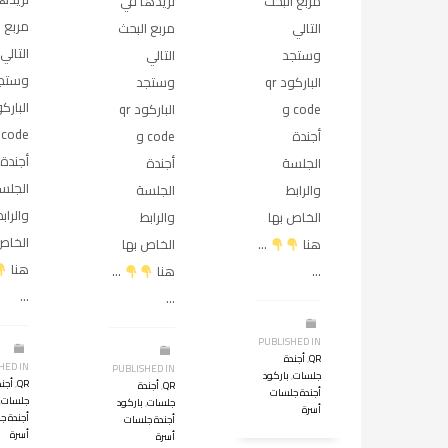
مربع البحث
تريدها في
مربع ا
التالي
مربع البحث
التالي
وستجد
التالي
وستج
الباركود qr
وستجد
code و
الباركود qr
e
أجندة
code و
أجندة
الجلسة
أجندة
الجلس
والرابط
الجلسة
والراب
الخاص بها
والرابط
الخاص
هنا
…
الخاص بها
هنا
…
هنا
…
…
…
PUBLISHED IN
QR
,
أجندة
HED IN
PUBLISHED IN
جلسات
,
باركود
QR
,
أجند
QR
,
أجندة
أجندة جلسات
جلسات
,
جلسات
,
باركود
أسرة
أجندة ج
أجندة جلسات
أسرة
أسرة