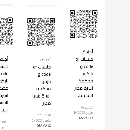
أجندة
جلسات qr
أجندة
أجندة
code و
جلسات qr
باركود
code و
محكمة
باركو
باركود
اسرة مصر
محك
محكمة
القديمه
اسرة
اسرة شبرا
السي
مصر
الثلاثاء, 14
زينب
مارس 2023
BY
الثلاثاء, 14
OSAMA1X
مارس 2023
BY
OSAMA1X
مارس 2023