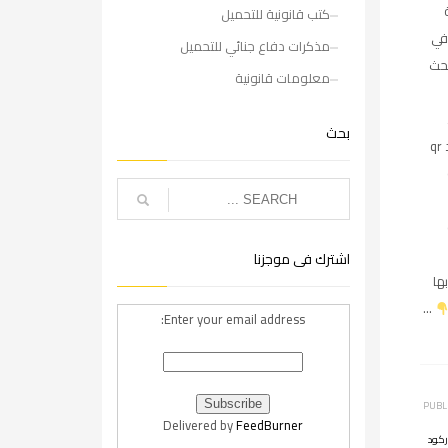
كتب قانونية للتحميل
في
مذكرات دفاع جنائي للتحميل
بحث
معلومات قانونية
بحث
الباركود qr
اشترك فى موجزنا
ها
…
Enter your email address:
PUBL
Delivered by
FeedBurner
ركود