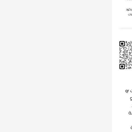
ركود
ات
جلسات qr
c و
ة