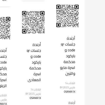
أجندة
جلسات qr
أجندة
code و
جلسات qr
أجندة
باركود
code و
محكمة
باركود
اسرة مايو
محكمة
باركو
والتبين
اسرة
محك
المعادى
اسرة
الثلاثاء, 14
الزيت
مارس 2023
BY
الثلاثاء, 14
OSAMA1X
مارس 2023
BY
OSAMA1X
مارس 2023
أجندة
AMA1X