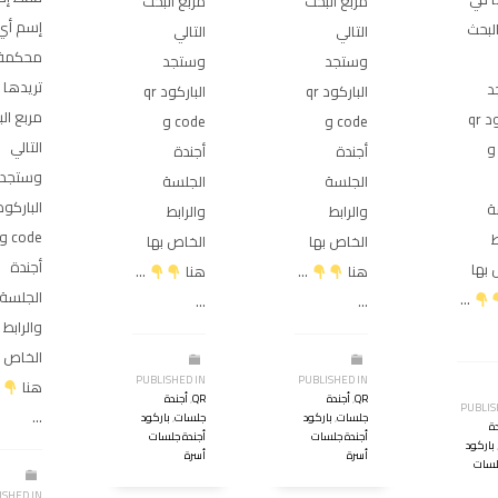
مربع البحث
مربع البحث
إسم أي
لبحث
التالي
التالي
محكمة
وستجد
وستجد
تريدها 
د
الباركود qr
الباركود qr
مربع ال
الباركود qr
code و
code و
التالي
cod و
أجندة
أجندة
وستجد
الجلسة
الجلسة
ة
والرابط
والرابط
code و
ط
الخاص بها
الخاص بها
أجندة
 بها
هنا
…
هنا
…
الجلسة
…
…
…
والرابط
الخاص ب
PUBLISHED IN
PUBLISHED IN
هنا
QR
,
أجندة
QR
,
أجندة
PUBLIS
…
جلسات
,
باركود
جلسات
,
باركود
ة
أجندة جلسات
أجندة جلسات
باركود
أسرة
أسرة
لسات
ISHED IN