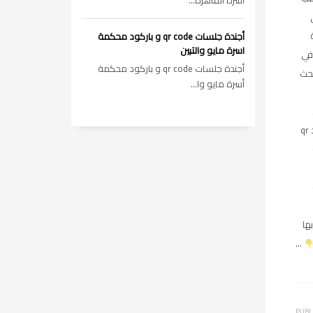
أسرة القاهره...
أجندة جلسات qr code و باركود محكمة
اسرة مايو والتبين
في
أجندة جلسات qr code و باركود محكمة
بحث
أسرة مايو وا...
الباركود qr
ها
…
PUBL