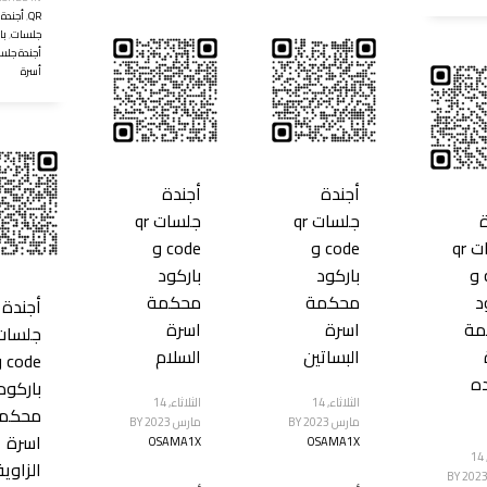
QR
,
أجندة
جلسات
,
با
أجندة جلس
أسرة
أجندة
أجندة
جلسات qr
جلسات qr
جلسات qr
code و
code و
code و
باركود
باركود
د
محكمة
محكمة
أجندة
مة
اسرة
اسرة
البساتين
السلام
ode
ده
باركود
الثلاثاء, 14
الثلاثاء, 14
محكم
مارس 2023
BY
مارس 2023
BY
اسرة
OSAMA1X
OSAMA1X
الثلاثاء, 14
الزاوية
BY