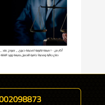
أكثر من ١٠٠٠ صيغة قانونية (صحيفة دعوى _ نموذج عقد 
دفاع جنائية ومدنية) جاهزة للتحميل بصيغة وورد القابلة 
002098873