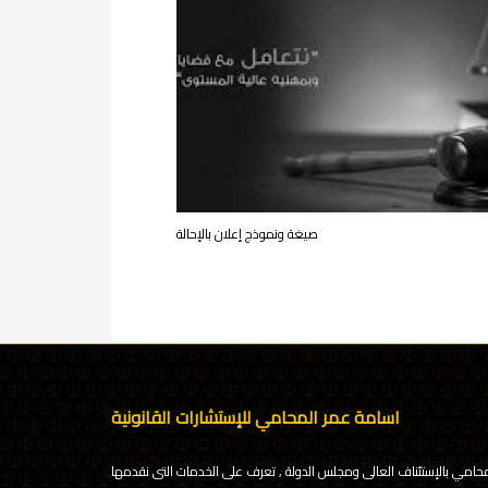
صيغة ونموذج إعلان بالإحالة
اسامة عمر المحامي للإستشارات القانونية
محامي بالإستئناف العالى ومجلس الدولة , تعرف على الخدمات التى نقدمها