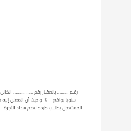
رقـم ……….. بالعقـار رقم ………………. 
سنويا بواقع % و حيث أن المعلن إليه قد
المستعجل بطلــب طرده لعدم سداد الأجرة ، و 