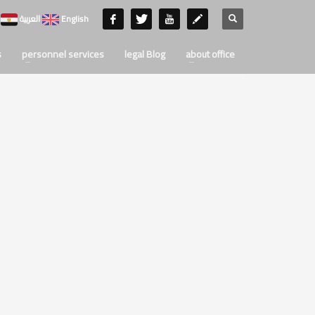
English
العربية
s
personnel services
legal Blog
about office