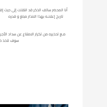
أنا المحضر سالف الذكر قد انتقلت إلى حيث إ
تاريخ إعلانـه بهذا الانذار مبلغ و قدره
سوف تتخذ ضده كافــــة الإجراءات القانونية و إخلائه من العين مع تحميله المصروفات و التعويضات و سائر حقوق الطالبةالاخرى