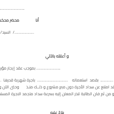
ومحلها المختار مكتب الأستاذ / 
أنا محضر محكمة قد انتقلت إلى محل إقامة
السيد/ ………………………………………………….. المقيم /…………………
و أعلنته بالآتي
بموجب عقد إيجار مؤرخ ………………… استأجر المعلن إليه من الطالبة ……………………..
الكائن ………….. بقصد استعماله …………………………… باجرة شهرية قد
 امتنع عن سداد الأجرة دون مبرر مشروع و ذلــك منـذ وحتى الآن و 
من ثم فان الطالبة تنذر المعلن إليه بسرعة سداد متجمد الاجرة المستحق
بناءً عليه