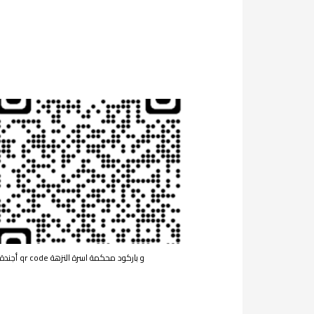
أجندة جلسات qr code و باركود محكمة اسرة النزهة