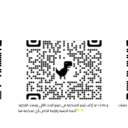
إكتب إسم المحكمة في مربع البحث التالي وستجد الباركود qr code و
أجندة الجلسة والرابط الخاص بأي محكمة هنا