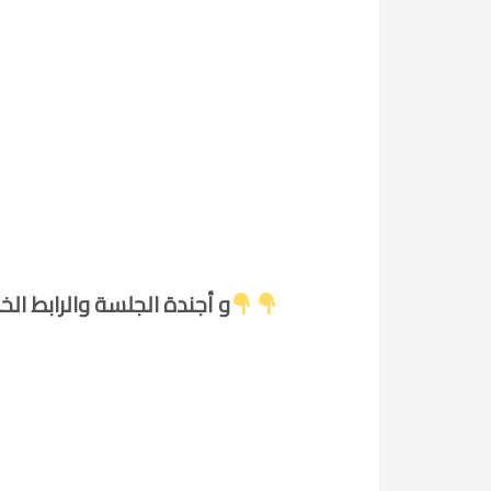
فقط إكتب إسم أي محكمة تريدها في مربع البحث التالي وستجد الباركود qr code و أ