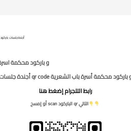
أجندة جلسات
,
باركود 
أجندة جلسات qr code و باركود مح
جندة جلسات qr code و باركود محكمة أسرة باب الشعرية
رابط التلجرام إضغط هنا
أو إمسح scan الباركود qr التالي