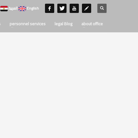
English
العربية
s
personnel services
legal Blog
about office