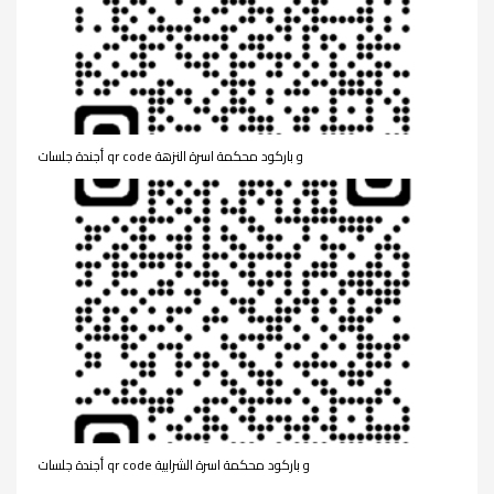
أجندة جلسات qr code و باركود محكمة اسرة النزهة
أجندة جلسات qr code و باركود محكمة اسرة الشرابية