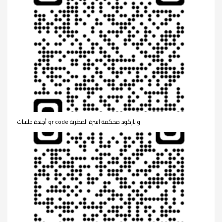
أجندة جلسات qr code و باركود محكمة اسرة المطرية