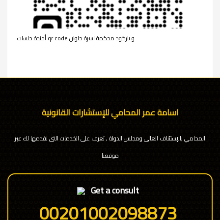
أجندة جلسات qr code و باركود محكمة اسرة حلوان
اسامة عمر المحامي للإستشارات القانونية
المحامي بالإستئناف العالى ومجلس الدولة , تعرف على الخدمات التى نقدمها لك عبر
موقعنا
Get a consult
00201002098873