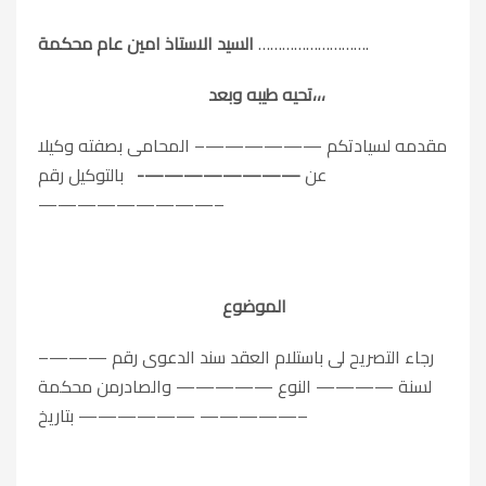
……………………….
السيد الاستاذ امين عام محكمة
تحيه طيبه وبعد،،،
مقدمه لسيادتكم ——————– المحامى بصفته وكيلا
عن
————————-
بالتوكيل رقم
—————————–
الموضوع
رجاء التصريح لى باستلام العقد سند الدعوى رقم ———–
لسنة ———— النوع ————— والصادرمن محكمة
—————— بتاريخ —————–