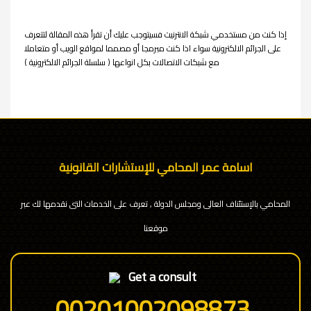
إذا كنت من مستخدمي شبكة الانترنيت فسيتوجب عليك أن تقرأ هذه المقالة لتتعرف
على الجرائم الالكترونية سواء اذا كنت مبرمجا أو مصمما لمواقع الويب أو متعاملا
مع شبكات الاتصالات بكل انواعها ( سلسلة الجرائم الالكترونية )
اسامة عمر المحامي للإستشارات القانونية
المحامي بالإستئناف العالى ومجلس الدولة , تعرف على الخدمات التى نقدمها لك عبر
موقعنا
Get a consult
00201002098873