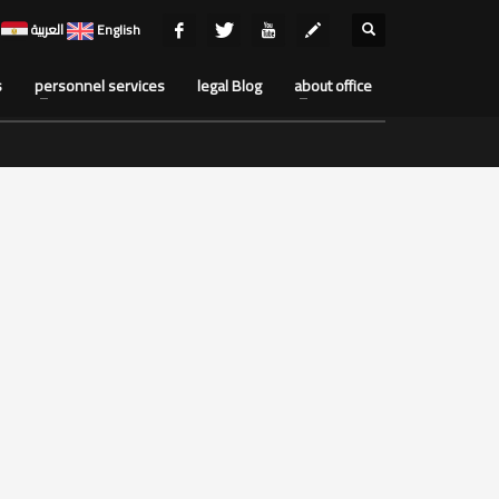
English
العربية
s
personnel services
legal Blog
about office