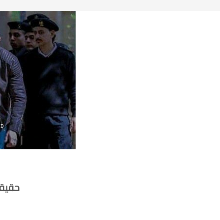
ED
حقيقة