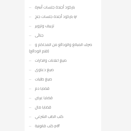
باركود أجندة جلسات أسرة
باركود أجندة جلسات جنح qr
تزييف وتزوير
جنائى
صرف المبالغ والودائع من المحاكم و
(قلم الودائع)
صيغ اعلانات وانذارات
صيغ دعاوى
صيغ طلبات
قضايا دم
قضايا عرض
قضايا مال
كتب الطب الشرعي
كتب قانونية pdf