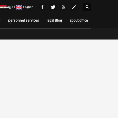
English
العربية
s
personnel services
legal Blog
about office