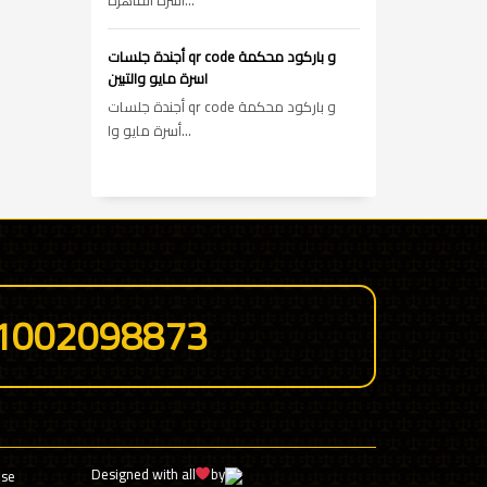
أسرة القاهره...
أجندة جلسات qr code و باركود محكمة
اسرة مايو والتبين
أجندة جلسات qr code و باركود محكمة
أسرة مايو وا...
1002098873
Designed with all
by
use