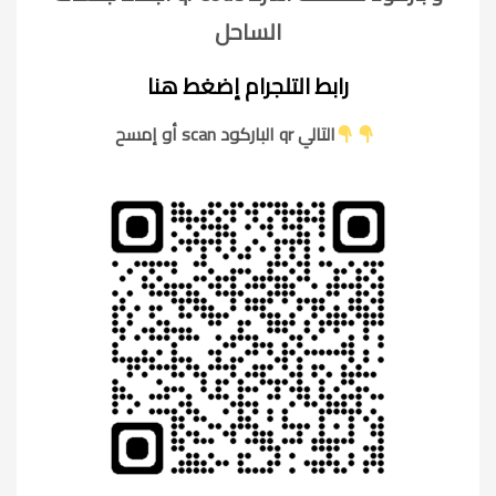
الساحل
رابط التلجرام إضغط هنا
أو إمسح scan الباركود qr التالي