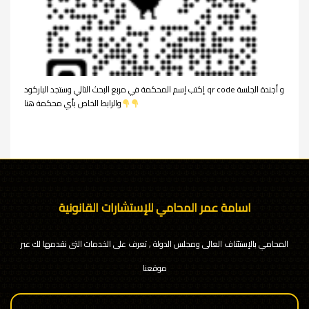
إكتب إسم المحكمة في مربع البحث التالي وستجد الباركود qr code و أجندة الجلسة
والرابط الخاص بأي محكمة هنا
اسامة عمر المحامي للإستشارات القانونية
المحامي بالإستئناف العالى ومجلس الدولة , تعرف على الخدمات التى نقدمها لك عبر
موقعنا