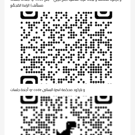
مستأنف) الرابط المُجمَّع
أجندة جلسات qr code و باركود محكمة اسرة البساتين