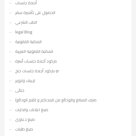
أجندة جلسات
الحصول على تأشيرة سفر
الطب الشرعي
legal Blog
المكتبة القانونية
المكتبة القانونية العربية
باركود أجندة جلسات أسرة
باركود أجندة جلسات جنح qr
تزييف وتزوير
جنائى
صرف المبالغ والودائع من المحاكم و (قلم الودائع)
صيغ اعلانات وانذارات
صيغ دعاوى
صيغ طلبات