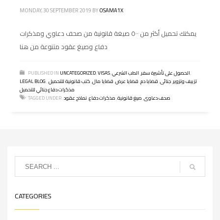
MONDAY, 30 SEPTEMBER 2019
BY
OSAMA1X
يمكنك تحميل أكثر من ٥٠٠ صيغة قانونية من صحف دعاوي ومذكرات
دفاع وصيغ عقود متنوعة من هنا
,
الحصول على تأشيرة سفر
,
الطب الشرعي
,
VISAS
,
UNCATEGORIZED
PUBLISHED IN
تزييف وتزوير
,
جنائى
,
قضايا دم
,
قضايا عرض
,
قضايا مال
,
كتب قانونية للتحميل
,
,
LEGAL BLOG
مذكرات دفاع جنائي للتحميل
صحف دعاوى
,
صيغ قانونية
,
مذكرات دفاع
,
نماذج عقود
TAGGED UNDER:
CATEGORIES