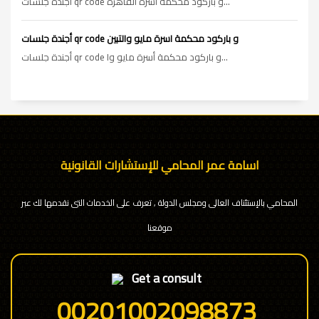
أجندة جلسات qr code و باركود محكمة أسرة القاهره...
أجندة جلسات qr code و باركود محكمة اسرة مايو والتبين
أجندة جلسات qr code و باركود محكمة أسرة مايو وا...
اسامة عمر المحامي للإستشارات القانونية
المحامي بالإستئناف العالى ومجلس الدولة , تعرف على الخدمات التى نقدمها لك عبر
موقعنا
Get a consult
00201002098873