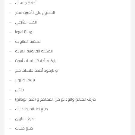
أجندة جلسات
الحصول على تأشيرة سفر
الطب الشرعي
legal Blog
المكتبة القانونية
المكتبة القانونية العربية
باركود أجندة جلسات أسرة
باركود أجندة جلسات جنح qr
تزييف وتزوير
جنائى
صرف المبالغ والودائع من المحاكم و (قلم الودائع)
صيغ اعلانات وانذارات
صيغ دعاوى
صيغ طلبات