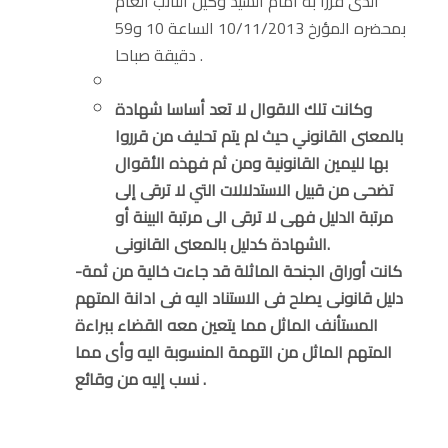
الذى قررا به أمام السيد وكيل النائب العام
بمحضره المؤرخ 10/11/2013 الساعة 10 و59
دقيقة صباحا .
وكانت تلك الاقوال لا تعد أساسا شهادة
بالمعنى القانوني حيث لم يتم تحليف من قرروا
بها لليمين القانونية ومن ثم فهذه الأقوال
تضحى من قبيل الاستدلالات التي لا ترقى إلى
مرتبة الدليل فهى لا ترقى الى مرتبة البينة أو
الشهادة كدليل بالمعنى القانونى.
-كانت أوراق الجنحة الماثلة قد جاءت خالية من ثمة
دليل قانونى يصلح فى الاستناد اليه فى ادانة المتهم
المستأنف الماثل مما يتعين معه القضاء ببراءة
المتهم الماثل من التهمة المنسوبة اليه وأى مما
نسب إليه من وقائع .