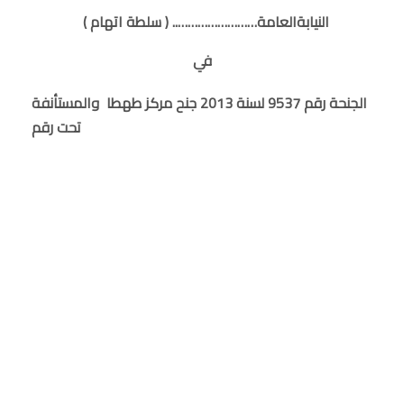
النيابةالعامة…………………….. ( سلطة اتهام )
في
الجنحة رقم 9537 لسنة 2013 جنح مركز طهطا والمستأنفة
تحت رقم