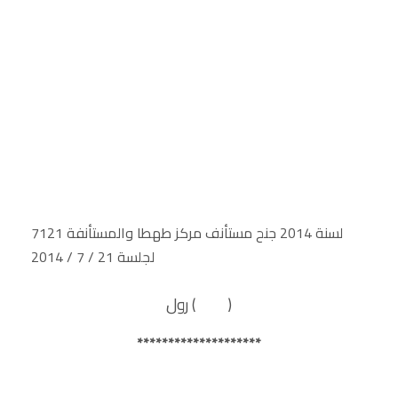
7121 لسنة 2014 جنح مستأنف مركز طهطا والمستأنفة
لجلسة 21 / 7 / 2014
رول ( )
********************