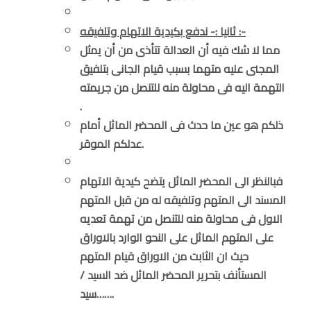
ثانيا :- ندفع بكيدية الاتهام وتلفيقه :-
مما لا شك فيه أن العدالة تتأذى من أن يمثل
المجنى عليه متهما بسبب قيام الجانى بتلفيق
التهمة اليه فى محاولة منه للتنصل من جريمته
.
ذلكم هو عين ما حدث فى المحضر الماثل أمام
عدلكم الموقر.
فبالنظر الى المحضر الماثل يتضح كيدية الاتهام
المسند الى المتهم وتلفيقه له من قبل المتهم
الاول فى محاولة منه للتنصل من تهمة تعديه
على المتهم الماثل على النحو الوارد بالاوراق
حيث ان الثابت من الاوراق قيام المتهم
المستأنف بتحرير المحضر الماثل ضد السيد /
سيد…….