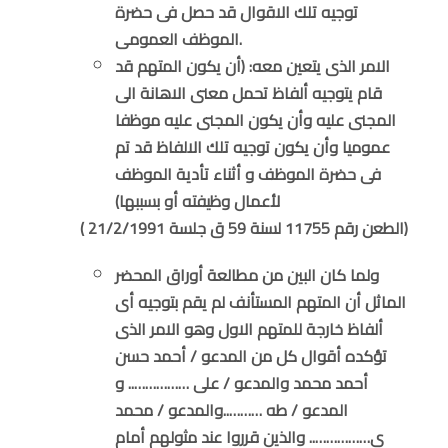
توجيه تلك الاقوال قد حصل فى حضرة
الموظف العمومى.
الامر الذى يتعين معه: (أن يكون المتهم قد
قام يتوجيه ألفاظ تحمل معنى الاهانة الى
المجنى عليه وأن يكون المجنى عليه موظفا
عموميا وأن يكون توجيه تلك الالفاظ قد تم
فى حضرة الموظف و أثناء تأدية الموظف
لأعمال وظيفته أو بسببها)
( الطعن رقم 11755 لسنة 59 ق جلسة 21/2/1991)
ولما كان البين من مطالعة أوراق المحضر
الماثل أن المتهم المستأنف لم يقم بتوجيه أى
ألفاظ خارجة للمتهم الاول وهو الامر الذى
تؤكده أقوال كل من المدعو / أحمد حسن
أحمد محمد والمدعو / على …………….. و
المدعو / طه ………..والمدعو / محمد
ي…………….. والذين قرروا عند مثولهم أمام