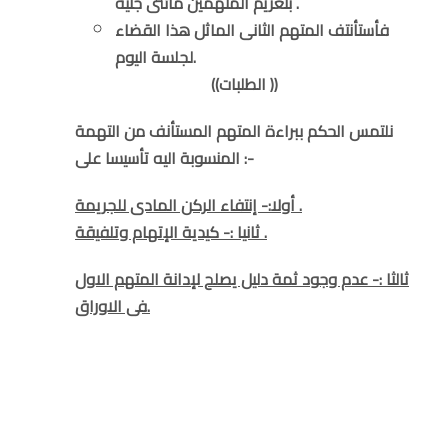
بتغريم المتهمين مائتى جنيه .
فأستأنتف المتهم الثانى الماثل هذا القضاء
لجلسة اليوم.
((الطلبات ))
نلتمس الحكم ببراءة المتهم المستأنف من التهمة
المنسوبة اليه تأسيسا على :-
أولا:- إنتفاء الركن المادى للجريمة .
ثانيا :- كيدية الإتهام وتلفيقة .
ثالثا :- عدم وجود ثمة دليل يصلح لإدانة المتهم الاول
فى الاوراق.