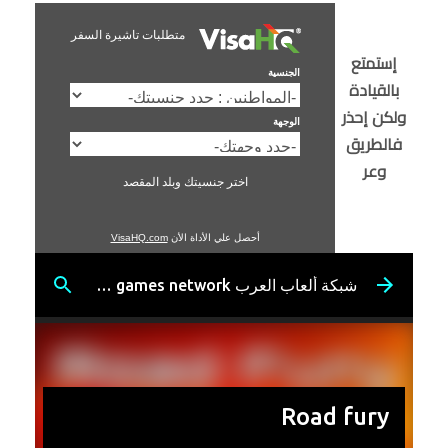
متطلبات تاشيرة السفر
إستمتع
الجنسية
بالقيادة
ولكن إحذر
الوجهة
فالطريق
وعر
اختر جنسيتك وبلد المقصد
أحصل علي الأداة الأن
VisaHQ.com