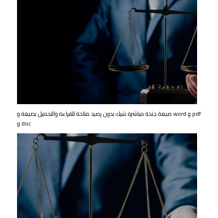
صيغة جنحة مباشرة شيك بدون رصيد متاحة للقراءة والتحميل بصيغة و word و pdf
و doc