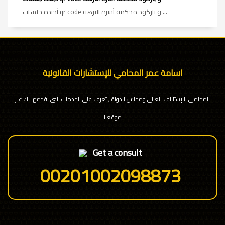
أجندة جلسات qr code و باركود محكمة أسرة النزهة ...
اسامة عمر المحامي للإستشارات القانونية
المحامي بالإستئناف العالى ومجلس الدولة , تعرف على الخدمات التى نقدمها لك عبر
موقعنا
Get a consult
00201002098873