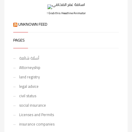
↑ Grab this Headline Animator
UNKNOWN FEED
PAGES
أسئلة شائعة
Attorneyship
land registry
legal advice
civil status
social insurance
Licenses and Permits
insurance companies