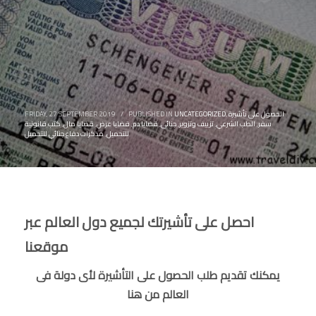
الحصول على تأشيرة
,
UNCATEGORIZED
PUBLISHED IN
/
FRIDAY, 27 SEPTEMBER 2019
سفر
,
الطب الشرعي
,
تزييف وتزوير
,
جنائى
,
قضايا دم
,
قضايا عرض
,
قضايا مال
,
كتب قانونية
للتحميل
,
مذكرات دفاع جنائي للتحميل
احصل على تأشيرتك لجميع دول العالم عبر
موقعنا
يمكنك تقديم طلب الحصول على التأشيرة لأى دولة فى
العالم من هنا