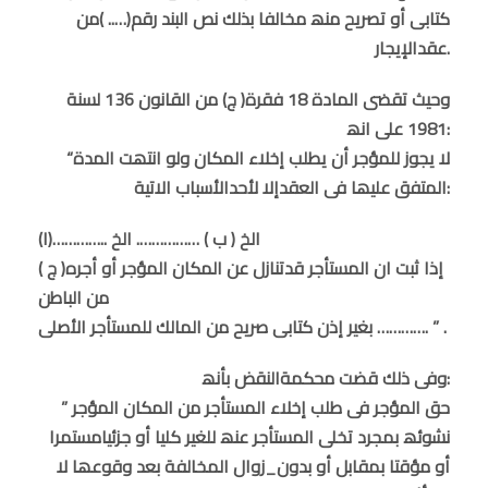
كتابى أو تصریح منھ مخالفا بذلك نص البند رقم(….. )من
عقدالإیجار.
وحیث تقضى المادة 18 فقرة( ج) من القانون 136 لسنة
1981 على انھ:
“لا یجوز للمؤجر أن یطلب إخلاء المكان ولو انتھت المدة
المتفق علیھا فى العقدإلا لأحدالأسباب الاتیة:
(ا)………….. الخ ( ب ) ……………. الخ
( ج )إذا ثبت ان المستأجر قدتنازل عن المكان المؤجر أو أجره
من الباطن
بغیر إذن كتابى صریح من المالك للمستأجر الأصلى …………. ” .
وفى ذلك قضت محكمةالنقض بأنھ:
” حق المؤجر فى طلب إخلاء المستأجر من المكان المؤجر
نشوئھ بمجرد تخلى المستأجر عنھ للغیر كلیا أو جزئیامستمرا
أو مؤقتا بمقابل أو بدون_زوال المخالفة بعد وقوعھا لا