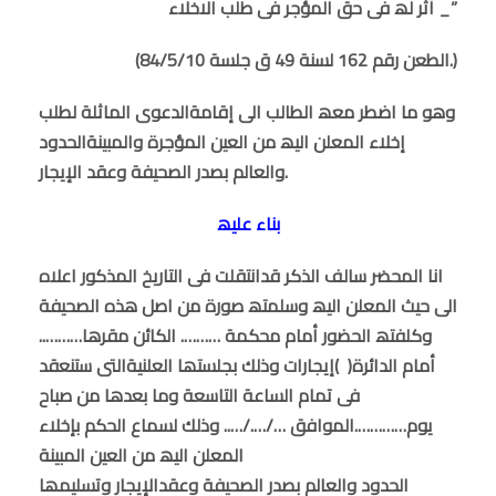
أثر لھ فى حق المؤجر فى طلب الاخلاء _”
(الطعن رقم 162 لسنة 49 ق جلسة 84/5/10.)
وھو ما اضطر معھ الطالب الى إقامةالدعوى الماثلة لطلب
إخلاء المعلن الیھ من العین المؤجرة والمبینةالحدود
والعالم بصدر الصحیفة وعقد الإیجار.
بناء علیھ
انا المحضر سالف الذكر قدانتقلت فى التاریخ المذكور اعلاه
الى حیث المعلن الیھ وسلمتھ صورة من اصل هذه الصحیفة
وكلفتھ الحضور أمام محكمة ………. الكائن مقرھا………..
أمام الدائرة( )إیجارات وذلك بجلستھا العلنیةالتى ستنعقد
فى تمام الساعة التاسعة وما بعدھا من صباح
یوم………….الموافق …/…./….. وذلك لسماع الحكم بإخلاء
المعلن الیھ من العین المبینة
الحدود والعالم بصدر الصحیفة وعقدالإیجار وتسلیمھا