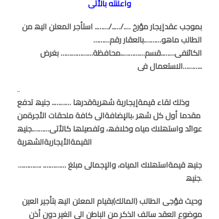
وأعلنته بالأتى
بموجب عقدإیجار مؤرخ …./…../…….. استأجر المعلن الیھ من
الطالب ماھو……….بالعقار رقم………
الكائن
فى……..قسم…………..محافظة……………… بغرض
الاستعمال فى………..
..
وذلك لقاء قیمةإیجاریة شھریةقدرھا ……….. جنیھ تدفع
مقدما أول كل شھر ،بالإضافةالى كافة ملحقات الأجرةمن
عوائد واستھلاك میاه وخلافھ،
وتفصیلھا كالأتى……….جنیھ
القیمةالأیجاریةالشھریة
…………. جنیھ قیمةاستھلاك المیاه، والإجمالى مبلغ ………….
جنیھ.
وحیث فؤجى الطالب (المالك)بقیام المعلن الیھ بتأجیر العین
موضوع العقد سالف الذكر من الباطن الى الغیر دون أذن