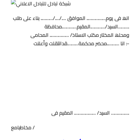
انھ فى یوم…………….. الموافق …./…./……….. بناء على طلب
السید/………….المقیم………….محافظة……….
ومحلھ المختار مكتب الاستاذ/ …………….. المحامى
انا ………..محضر محكمة……….قدانتقلت وأعلنت :-
السید/ ………………. المقیم فى …………….
مخاطبامع /