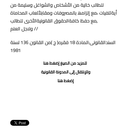
للطالب خالیة من الأشخاص والشواغل وسلیمة من
أیةتلفیات ،مع إلزامھ بالمصروفات ومقابلأتعاب المحاماة
,مع حفظ كافةالحقوق القانونیةالأخرى للطالب
ولاجل العلم //
السندالقانونى:المادة 18 فقره( ج )من القانون 136 لسنة
1981
للمزيد من الصيغ إضغط هنا
وللإنتقال إلى المدونة القانونية
إضغط هنا