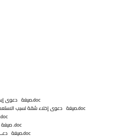
صيغة دعوى إبطال عقد صدر عن المفلس بعد إشهار إفلاسه.doc
صيغة دعوى إخلاء شقة لسبب الاستعمال الضار أو المقلق للراحة أو المنافي للآداب.doc
صيغة دعوى إخلاء عقار للهدم وإعادة البناء.
صيغة دعوى اخلاء لاساءة الاستخدام او الاستعمال .doc
صيغة دعــوى إخـلاء لـتـكرار التأخـير فــى ســداد الاجــره.doc