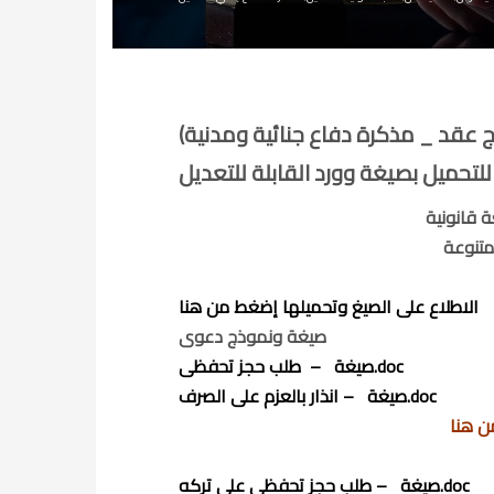
نموذج عقد _ مذكرة دفاع جنائية ومدنية)
لتحميل بصيغة وورد القابلة للتعديل
تنوعة
الاطلاع على الصيغ وتحميلها إضغط من هنا
صيغة ونموذج دعوى
صيغة – طلب حجز تحفظى.doc
صيغة – انذار بالعزم على الصرف.doc
صيغة – طلب حجز تحفظى على تركه.doc