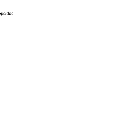
صيغة دعوى اخلاء لعدم سداد القيمه الايجاريه.doc