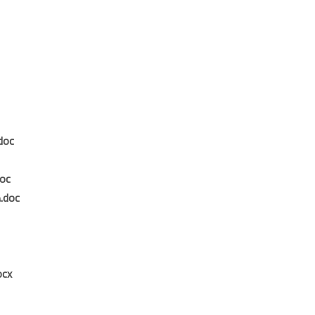
صيغة دعـوى إخلاء للـتأخير فى سداد
صيغة دعوى اخلاء مؤقته ل
صيغة دعوى إخلاء وفسخ لعدم سداد الأجرة.doc
صيغة دعوى اس