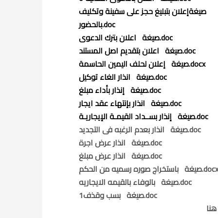
صيغةإعلان بتبليغ حجز على سفينة وتكليف
بالحضور.doc
صيغة اعلان بترك الدعوى.doc
صيغة اعلان بتقديم اصل المستند.doc
صيغة إعلان لحلف اليمين الحاسمة.docx
صيغة انذار الغاء توكيل.doc
صيغة إنذار بأداء مبلغ.doc
صيغة انذار بإنتهاء عقد ايجار.doc
صيغة إنذار بســداد القيمـة الإيجاريـة.doc
صيغة انذار بعدم الرغبه فى التجديد.doc
صيغة انذار عرض اجرة.doc
صيغة انذار عرض مبلغ.doc
غة باستخراج صوره رسميه من الحكم.docx
صيغة بالوفاء بالقيمه الايجاريه.doc
صيغة بسب وقذف1.doc
هنا