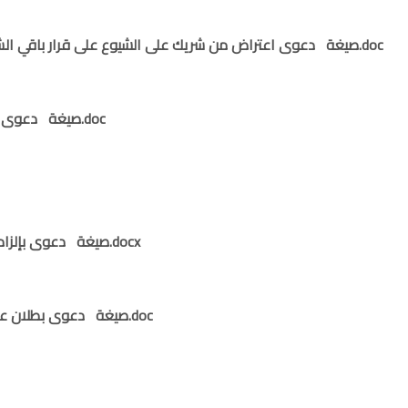
صيغة دعوى اعتراض من شريك على الشيوع على قرار باقي الشركاء الملاك أكثر من ثلاثة أرباع المال الشائع.doc
صيغة دعوى انهاء عقد ايجار لتحقق الشرط الفاسخ الصريح.doc
صيغة دعوى بإلزام خصم بتقديم محرر منتج في الدعوى تحت يده.docx
صيغة دعوى بطلان عقد شركة لعدم مساهمة الشريك في الخسائر.doc