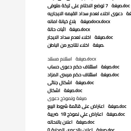
وضع الاختام على تركة متوفى.doc
صيغة 7 ل
صيغة بلاغ خيانة امانهdocx.docx
صيغة اثبات حالة.docx
صيغة اخلاء لعدم سداد الايجار.doc
صيغة اخلاء للتاجير من الباطن.
صيغة استلام مستند.docx
صيغة استئناف حكم دعوى حساب.doc
صيغة استئناف حكم مرسى المزاد.doc
صيغة اشكال جنائى.doc
صيغة اشكال.doc
صيغة ونموذج دعوى
صيغة اعتراض على قائمة شروط البيع.doc
صيغة اعتراض علي نموذج 18 ضريبة.doc
صيغة اعلان بالاحاله.doc
صيغة اعلان بالدعوى المدنية 0.doc