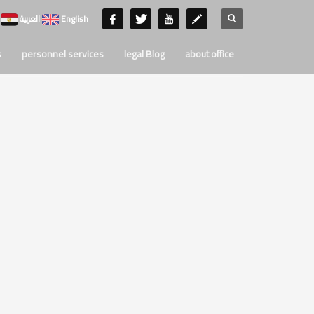
English
العربية
s
personnel services
legal Blog
about office