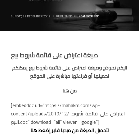
SUNDAY, 22 DECEMBER 2019
/
PUBLISHED IN
UNCATEGORIZED
صيغة اعتراض على قائمة شروط بيع
اليكم نموذج وصيغة اعتراض على قائمة شروط بيع يمكنكم
تحميلها أو قراءتها مباشرة على الموقع
من هنا
[embeddoc url=”https://mahakm.com/wp-
content/uploads/2019/12/اعتراض-على-قائمة-شروط-
البيع.doc” download=”all” viewer=”google”]
لتحميل الصيغة من ميديا فاير إضغط هنا