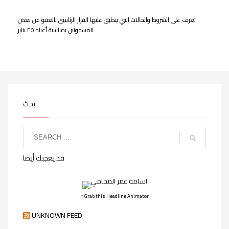
تعرف على الشروط والحالات التي ينطبق عليها القرار الرئاسي بالعفو عن بعض
المسجونين بمناسبة أعياد ٢٥ يناير
بحث
قد يعجبك أيضا
↑ Grab this Headline Animator
UNKNOWN FEED