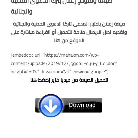
صيغة ونموذج إعلان بترك الدعوى المدنية
والجنائية
صيغة إعلان باعتبار المدعى تاركا الدعوى المدنية والجنائية
وتقديم اصل الايصال متاحة للتحميل أو القراءة مباشرة على
الموقع من هنا
[embeddoc url=”https://mahakm.com/wp-
content/uploads/2019/12/اعلان-بترك-الدعوى.doc”
height=”50%” download=”all” viewer=”google”]
لتحميل الصيغة من ميديا فاير إضغط هنا