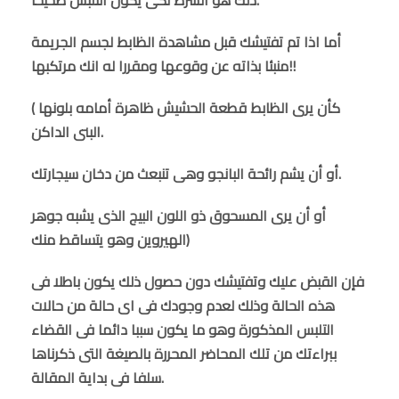
أما اذا تم تفتيشك قبل مشاهدة الظابط لجسم الجريمة
منبئا بذاته عن وقوعها ومقررا له انك مرتكبها!!
( كأن يرى الظابط قطعة الحشيش ظاهرة أمامه بلونها
البنى الداكن.
أو أن يشم رائحة البانجو وهى تنبعث من دخان سيجارتك.
أو أن يرى المسحوق ذو اللون البيج الذى يشبه جوهر
الهيروين وهو يتساقط منك)
فإن القبض عليك وتفتيشك دون حصول ذلك يكون باطلا فى
هذه الحالة وذلك لعدم وجودك فى اى حالة من حالات
التلبس المذكورة وهو ما يكون سببا دائما فى القضاء
ببراءتك من تلك المحاضر المحررة بالصيغة التى ذكرناها
سلفا فى بداية المقالة.