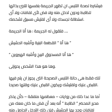
فيشترط لصحة التلبس ان تظهر الجريمة بنفسها لتنبئ بذاتها
للظابط ودون تدخل منه ولا فض لأى لفافات ولا أى
استطالة لجسدك ولا أى تفتيش مسبق لشخصك.
فتقول له الجريمة : ها أنا الجريمة ….
ها أنا ” القطعة البنية وأشبه الحشيش ”
” ها أنا المسحوق البيج وأشبه الهيروين “
وها هو هذا الشخص يحوزنى.
تلك فقط هى حالة التلبس الصحيحة التى يجوز ان يتم فيها
القبض عليك وتفتيشك ويكون القبض عليك وقتها صحيحا.
أ
ما ما عدا ذلك من روايات – معظمها ملفقة – كأن يذكر
محرر المحضر ” الظابط ” أنه بعد أن فض ما كان معك من
لفافات وجد بها الحشيش فإن ذلك التدخل الحاصل منه