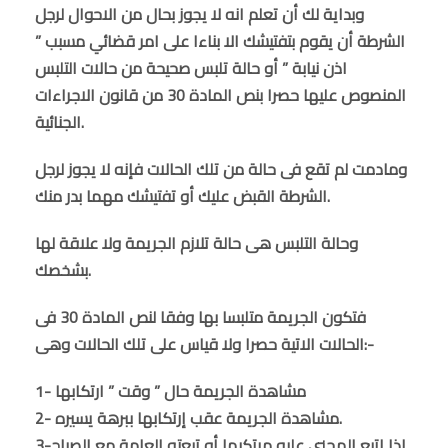
وبداية لك أن تعلم انه لا يجوز بحال من الاحوال لرجل
الشرطة أن يقوم بتفتيشك الا بناءا على امر قضائي مسبب ”
اذن نيابة ” أو حالة تلبس صحيحة من حالات التلبس
المنصوص عليها حصرا بنص المادة 30 من قانون الاجراءات
الجنائية.
ومادمت لم تقع فى حالة من تلك الحالات فإنه لا يجوز لرجل
الشرطة القبض عليك أو تفتيشك مهما بدر منك.
وحالة التلبس هى حالة تلازم الجريمة ولا علاقة لها
بشخصك.
فتكون الجريمة متلبسا بها وفقا لنص المادة 30 فى
الحالات الاتية حصرا ولا قياس على تلك الحالات وهى:-
1- مشاهدة الجريمة حال ” وقت ” ارتكابها
2- مشاهدة الجريمة عقب إرتكابها ببرهة يسيره.
3-إذا إتبع المجنى عليه مرتكبها أو تبعته العامة مع الصياح