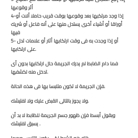
أثر وقوعها
4-إذا وجد مرتكبها بعد وقوعها بوقت قريب حاملا ألات أو
أوراقا أو أشياء أخرى يستدل منها على أنه فاعل أو شريك
فيها
5- أو إذا وجدت به فى وقت ارتكابها أثار أو علامات تدل
على ارتكابها.
فما دام الضابط لم يدرك الجريمة حال ارتكابها بدون أى
تدخل منه لكشفها.
فإن الجريمة لا تكون متلبسا بها فى هذه الحالة.
ولا يجوز بالتالى القبض عليك ولا تفتيشك.
وبقول أبسط فإن ظهور جسم الجريمة للظابط لا بد أن
يسبق تفتيشك .
ذلك هو الشرط لكى يكون التلبس صحيحا.