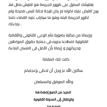
بتفتيشك السابق على ظهور الجريمة هو تفتيش باطل فلا
يبيح القبض عليك لكونه لم يكن نتيجة لحالة تلبس صحيحة ولم
تظهر الجريمة قبله وهو ما سيترتب عليه القضاء حتما
ببراءتك .
وإيمانا من مكتبنا بضرورة نشر الوعى القانونى والثقافة
القانونية اضطلاعا بدوره فى حماية حقوق المواطنين
وحرياتهم و إيمانا بأن الأصل فى الانسان البراءة
كانت تلك المقالة
سائلين الله عز وجل أن تحظى بإعجابكم.
والله الموفق والمستعان
للمزيد من الصيغ إضغط هنا
وللإنتقال إلى المدونة القانونية
إضغط هنا