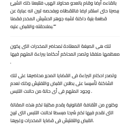
بالقاءه أرضا وقام بالعدو محاولا الهرب فتتبعنا ذلك الشيئ
ببصرنا حتى استقر ارضا فالتقطناه وبفحصه تبين انه عبارة عن
قطعة بنية داكنة تشبه جوهر الحشيش المخدر فقمنا
بملاحقته والقبض عليه.””
تلك هى الصيغة المعتادة لمحاضر المخدرات التى يكون
معظمها ملفقا وتصدر المحاكم أحكاما ببراءة المتهم فيها
.
وتصدر احكام البراءة فى القضايا المحرر محاضرها على تلك
الشاكلة تأسيسا على بطلان القبض والتفتيش وذلك لعدم
وجود المتهم فى أى حالة من حالات التلبس .
وكنوع من الثقافة القانونية يقدم مكتبنا لكم هذه المقالة
التى نقدم فيها لكم شرحا مبسطا لحالات التلبس التى تبيح
القبض والتفتيش فى قضايا المخدرات وغيرها.