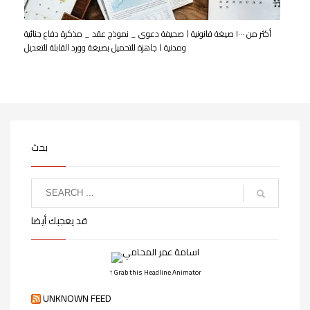
أكثر من ١٠٠٠ صيغة قانونية ( صحيفة دعوى _ نموذج عقد _ مذكرة دفاع جنائية
ومدنية ) جاهزة للتحميل بصيغة وورد القابلة للتعديل
بحث
قد يعجبك أيضا
↑ Grab this Headline Animator
UNKNOWN FEED