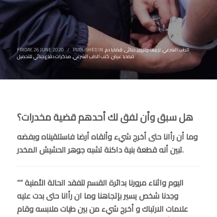
الطب الشرعي
,
تزييف وتزوير
,
جنائى
,
قضايا دم
,
PUBLISHED IN
/
FRIDAY, 26 JUNE 2020
قضايا عرض
,
كتب الطب الشرعي
,
مذكرات دفاع جنائي للتحميل
هل سبق وأن لفق لك أحدهم قضية مخدرات؟
وما أن رأانا حتى أخرج شيء وألقاه أرضا فاستلقيناه وبفضه
تبين أنه قطعة بنية داكنة تشبه جوهر الحشيش المخدر.
“” اليوم واثناء مرورنا بدائرة القسم لتفقد الحالة الأمنية
وجدنا شخص يسير بإتجاهنا وما ان رأانا حتى بدت عليه
علامات الارتباك و أخرج شيء من بين طيات ملابسه وقام