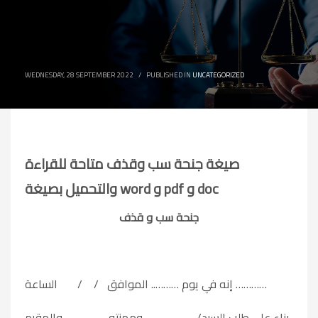
WEDNESDAY, 28 SEPTEMBER 2022
/
PUBLISHED IN
UNCATEGORIZED
صيغة جنحة سب وقذف متاحة للقراءة
والتحميل بصيغة word و pdf و doc
جنحة سب و قذف
إنه في يوم ……….. الموافق / / الساعة …………
بناء على طلب السيد/ ………………..ومهنته…………….. والمقيم