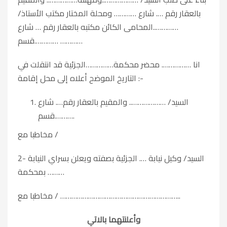
بالعقار رقم …. شارع ………… ومحلة المختار مكتب الأستاذ/
…………..المحامى الكائن مكتبه بالعقار رقم … شارع
………….قسم …………
انا ……………. محضر محكمة……………الجزئية قد انتقلت في
التاريخ الموضح أعلاه إلى محل إقامة :-
السيد/ ……………….. والمقيم بالعقار رقم…. شارع
…….قسم….
مخاطبا مع /
2- السيد/ وكيل نيابة …. الجزئية بصفته ويعلن بسراي النيابة
بمحكمة ………
مخاطبا مع / ………………………………………………………..
وأعلنتهما بالاتي