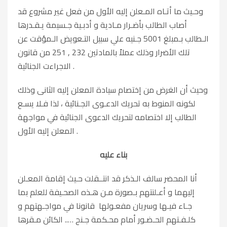
وحـيث ما أتـاه المـعلن إليه الأول من فعل غير مشروع قد
أصاب الطالب بأضـرار مـادية و أدبـية جـسيمة يـقـدرها
الـطالب بـمبلغ 5001 جـنيه علي سبيل التـعويض الـمؤقت عن
تلك الأضرار وذلك عملاً بالمادتين 232 , 251 من قانون
الاجراءت الجنائية .
وحيث أن الغرض من إختصام سيادة المعلن إليه الثانى وذلك
لكونه المنوط به تحريك الدعـوى الجـنائية ، لذا فـلا يسـع
الطالب إلا اختصامه لتحريك الدعوى الجنائية في مواجهة
المعلن إليه الأول .
بناء عليه
أنا المحضر سالف الـذكر قد انتــقلت حـيث إقامة المعـلن
إليهما و أعـلنتهم بـصورة مـن هـذه الصحـيفة للعلم بما
جـاء فيـها وسريان مفعـولها قانونا في مواجـهتهم و
كلـفـتهم الحـضـور أمام محـكمة جـنح ….. الكائن مـقرها