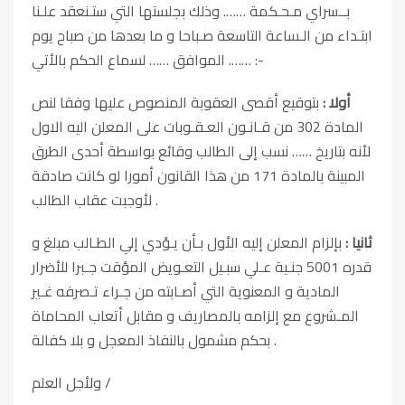
بــسراي مـحـكمة ……. وذلك بجلستها التي ستـنعقد علـنا
ابتـداء من الـساعة التاسعة صـباحا و ما بعدها من صباح يوم
……. الموافق …… لسماع الحكم بالأتي :-
أولا :
بتوقيع أقصى العقوبة المنصوص عليها وفقا لنص
المادة 302 من قـانـون العـقـوبات على المعلن اليه الاول
لأنه بتاريخ …… نسب إلى الطالب وقائع بواسطة أحدى الطرق
المبينة بالمادة 171 من هذا القانون أمورا لو كانت صادقة
لأوجبت عقاب الطالب .
ثانيا :
بإلزام المعلن إليه الأول بـأن يـؤدي إلي الطـالب مبلغ و
قدره 5001 جنـية عـلي سبـيل التعـويض المؤقت جـبرا للأضرار
المادية و المعنوية التي أصـابته من جـراء تـصرفه غـير
المـشروع مع إلزامه بالمصاريف و مقابل أتعاب المحاماة
بحكم مشمول بالنفاذ المعجل و بلا كفالة .
ولأجل العلم /