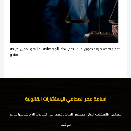
صيغة دعوى اخلاء لعدم سداد الأجرة متاحة للقراءة والتحميل بصيغة word و pdf
و doc
اسامة عمر المحامي للإستشارات القانونية
المحامي بالإستئناف العالى ومجلس الدولة , تعرف على الخدمات التى نقدمها لك عبر
موقعنا