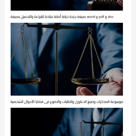
صيغة جنحة خيانة أمانة متاحة للقراءة والتحميل بصيغة word و pdf و doc
موسوعة المذكرات وصيغ الدعاوى والطلبات والدفوع فى قضايا الأحوال الشخصية