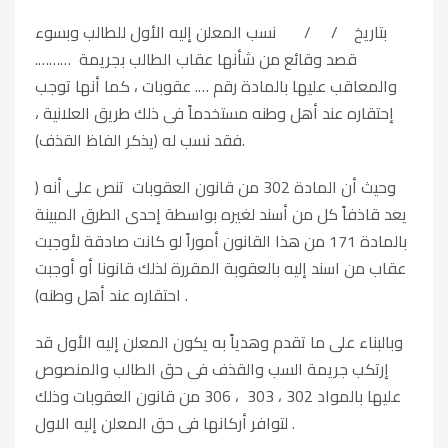
بتاريخ / / نسب المعلن إليه الأول للطالب وبسوء
قصد وقائع من شأنها عقاب الطالب بجريمة ……….
والمعاقب عليها بالمادة رقم …. عقوبات ، كما أنها توجب
إحتقاره عند أهل وطنه مستخدماً فى ذلك طريق العلانية ،
فقد نسب له (يذكر الفاظ القذف).
وحيث أن المادة 302 من قانون العقوبات تنص على أنه (
يعد قاذفاً كل من أسند لغيره بواسطة إحدى الطرق المبينة
بالمادة 171 من هذا القانون أموراً لو كانت صادقة لأوجبت
عقاب من اسند إليه بالعقوبة المقررة لذلك قانونا أو أوجبت
احتقاره عند أهل وطنه) .
وبالبناء على ما تقدم وهدياً به يكون المعلن إليه الأول قد
إرتكب جريمة السب والقذف فى حق الطالب والمنصوص
عليها بالمواد 302 ، 303 ، 306
من قانون العقوبات وذلك
لتوافر أركانها فى حق المعلن إليه الاول .