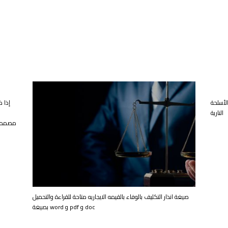
خدام الأسلحة
إذا 
النارية
مصمما ل
صيغة انذار التكليف بالوفاء بالقيمه الايجاريه متاحة للقراءة والتحميل
بصيغة word و pdf و doc