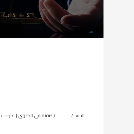
السيد / ………….
( صفته فى الدعوى )
بموجب ا