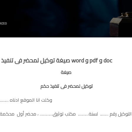
RIZED
صيغة توكيل لمحضر فى تنفيذ حكم متاحة للقراءة والتحميل بصيغة word و pdf و doc
صيغة
توكيل لمحضر فى تنفيذ حكم
وكلت انا الموقع ادناه ………………………………… المحامى بصفتى وكيلا عن
لتوكيل رقم …….. لسنة………. مكتب توثيق………… ، محضر أول محكمة……