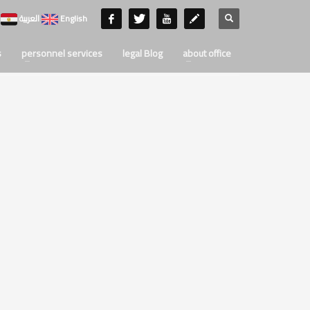
English
العربية
s
personnel services
legal Blog
about office