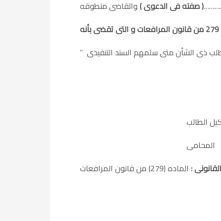
………
( صفته فى الدعوى )
ه
المحامى
القانونى
: