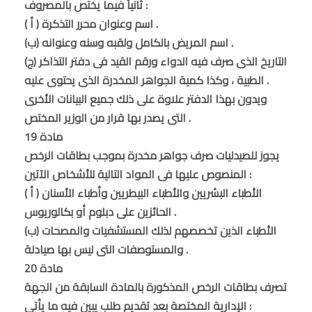
ثانياً فيما يختص بالمصروف :
( أ ) اسم وعنوان محرر التذكرة .
(ب) اسم المريض بالكامل ولقبه وسنه وعنوانه .
(ج) التاريخ الذى صرف فيه الدواء ورقم القيد فى دفتر التذاكر
الطبية ، وكذا كمية الجواهر المخدرة الذى يحتوى عليه .
ويدون بهذا الدفتر علاوة على ذلك جميع البيانات الأخرى
التى يصدر بها قرار من الوزير المختص .
مادة 19
يجوز للصيدليات صرف جواهر مخدرة بموجب بطاقات الرخص
المنصوص عليها فى المواد التالية للأشخاص الآتين :
( أ ) الأطباء البشريين والأطباء البيطريين وأطباء الأسنان
الحائزين على دبلوم أو بكالوريوس .
(ب) الأطباء الذين تخصصهم لذلك المستشفيات والمصحات
والمستوصفات التى ليس بها صيادلة .
مادة 20
تصرف بطاقات الرخص المذكورة بالمادة السابقة من الجهة
الإدارية المختصة بعد تقديم طلب يبين فيه ما يأتى :