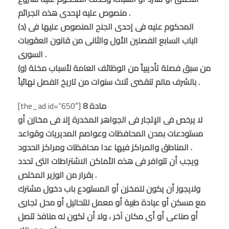
منصوص عليه لإحدى هذه الجرائم .
(د) المحكوم عليه فى إحدى الجنح المنصوص عليها فى
الباب السابع الفصلين الأول والثانى من قانون العقوبات
السورى .
(و) من سبق فصلة تأديبياً من الوظائف العامة لأسباب مخلة
بالشرف مالم تنقضى ثلاث سنوات من تاريخ الفصل نهائياً .
مادة 8
[the_ad id=”650″]
لا يرخص فى الإتجار فى الجواهر المخدرة إلا فى مخازن أو
مستودعات بمدن المحافظات وعواصم المديريات وقواعد
المناطق والمراكز فيها عدا محافظات ومراكز الحدود .
ويجب أن تتوافر فى هذه الأماكن الاشتراطات التى تحدد
بقرار من الوزير المختص .
ولايجوز أن يكون للمخزن أو المستودع باب دخول مشترك
مع مسكن أو عيادة طبية أو معمل للتحاليل أو محل تجارى
أو صناعى أو أى مكان آخر ، ولا أن تكون له منافذ تتصل