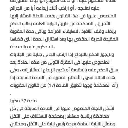
شفاء المحكوم عليه ، أو خالف المودع الواجبات المفورضة
عليه لعلاجه ، أو ارتكب أثناء إيداعه أيا من الجرائم
المنصوص عليها فى هذا القانون رفعت اللجنة المشار إليها
الأمر إلى المحكمة عن طريق النيابة العامة بطلب الحكم
بإلغاء وقف التنفيذ ، لاستيفاء الغرامة وباقى مدة العقوبة
المقيدة للحرية المقضى بها بعد استنزال المدة التى قضاها
المحكوم عليه بالمصحة .
ولايجوز الحكم بالايداع إذا ارتكب الجانى جناية من الجنايات
المنصوص عليها فى الفقرة الأولى من هذه المادة بعد
سبق الحكم عليه بالعقوبة أو بتدبير الإيداع المشار إليه ، وفى
هذه الحالة تسرى الأحكام المقررة فى المادة السابقة إذا
رأت المحكمة وجها لتطبيق المادة (17) من قانون العقوبات
.
مادة 37 مكررا
تشكل اللجنة المنصوص عليها فى المادة السابقة فى كل
محافظة برئاسة مستشار بمحكمة الاستئناف على الأقل
وممثل للنيابة العامة بدرجة رئيس نيابة على الأقل وممثلين