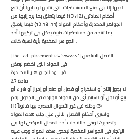
لديها إلا فى صنع المستحضرات التى تنتجها وعليها أن تتبع
أحكام المادتين (12، 13) فيما يتعلق بما يرد إليها من
الجواهر المخدرة وأحكام المواد (11، 12،13) فيما يتعلق
بما تنتجه من مستحضرات طبية يدخل فى تركيبها أحد
الجواهر المخدرة بأية نسبة كانت .
الفصل السادس
[the_ad_placement id=”wwww”]
فى المواد التى تخضع لبعض
قيــــود الجــواهـر المخــدرة
مادة 27
لا يجوز إنتاج أو استخراج أو فصل أو صنع أو إحراز أو شراء أو
بيع أو نقل أو تسليم أى من المواد الواردة فى الجدول رقم
(3) وذلك فى غير الأحوال المصرح بها قانوناً (1)
وتسرى أحكام الفصل الثانى على جلب هذه المواد
وتصديرها وفى حالة جلب أحد المحال المرخص لها فى
الإتجار فى الجواهر المخدرة لإحدى هذه المواد وجب عليه