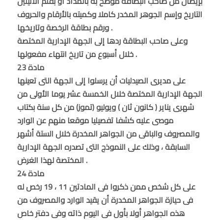
بإيصال من صاحب البطاقة موضح به بالمداد أو بقلم الأتيلين
التاريخ وإسم الجوهر المخدر كاملا وكميته بالأرقام والحروف
ورقم بطاقة الرخصة وتاريخها .
وعلى صاحب البطاقة ردها إلى الجهة الإدارية المختصة
خلال أسبوع من تاريخ انتهاء مفعولها .
مادة 23
على مديرى الصيدليات أن يرسلوا إلى الجهة التى تعينها
الجهة الإدارية المختصة خلال الخمسة عشر يوما الأولى من
شهرى يناير ( كانون ثان ) ويوليو (تموز) من كل سنة بكتاب
موصى عليه كشفا تفصيليا موقعا منهم عن الوارد
والمصروف والباقى من الجواهر المخدرة خلال الستة أشهر
السابقة ، وذلك على النموذج التى تصدره الجهة الإدارية
المختصة لهذا الغرض .
مادة 24
على كل شخص ممن ذكروا فى المادتين 11 ، 19 رخص له
فى حيازة الجواهر المخدرة أن يقيد الوارد والمصروف من
هذه الجواهر أولا بأول فى اليوم ذاته وفى دفتر خاص