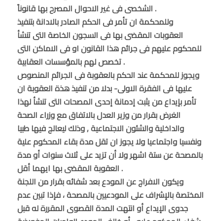
الشخصى فى غير الاحوال المصرح بها قانوناً .
وللمحكمة ان تأمر فى الحكم الصادر بالادانة بتنفيذ
العقوبات المقضى بها فى السجون الخاصة التى تنشأ
للمحكوم عليهم فى جرائم هذا القانون او فى الاماكن التى
تخصص لهم بالمؤسسات العقابية .
ويجوز للمحكمة عند الحكم بالعقوبة فى الجرائم المنصوص
عليها فى الفقرة الاولى- بدلا من تنفيذ هذة العقوبة ان
تأمر بإيداع من يثبت إدمانة إحدى المصحات التى تنشأ لهذا
الغرض بقرار من وزير العدل بالاتفاق مع وزراء الصحة
والداخلية والشئون الاجتماعية , وذلك ليعالج فيها طبيا
ونفسيا واجتماعيا ولا يجوز ان تقل مدة بقاء المحكوم علية
بالمصحة عن ستة اشهر ولا أن تزيد على ثلاث سنوات أو مدة
العقوبة المقضى بها ايهما أقل .
ويكون الافراج عن المودع بعد شفائه بقرار من اللجنة
المختصة بالإشراف على المودعيين بالمصحة ، فإذا تبين عدم
جدوى الإيداع أو انتهت المدة القصوى المقررة له قبل