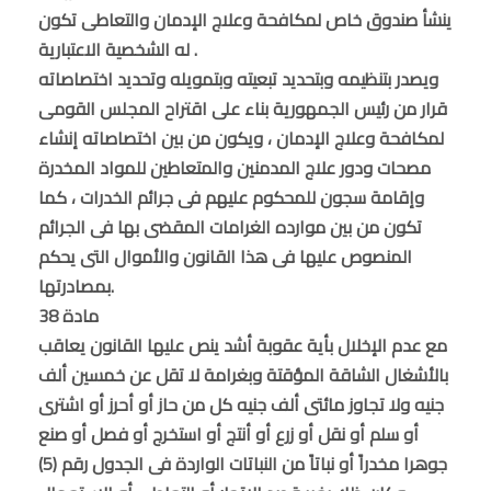
ينشأ صندوق خاص لمكافحة وعلاج الإدمان والتعاطى تكون
له الشخصية الاعتبارية .
ويصدر بتنظيمه وبتحديد تبعيته وبتمويله وتحديد اختصاصاته
قرار من رئيس الجمهورية بناء على اقتراح المجلس القومى
لمكافحة وعلاج الإدمان ، ويكون من بين اختصاصاته إنشاء
مصحات ودور علاج المدمنين والمتعاطين للمواد المخدرة
وإقامة سجون للمحكوم عليهم فى جرائم الخدرات ، كما
تكون من بين موارده الغرامات المقضى بها فى الجرائم
المنصوص عليها فى هذا القانون والأموال التى يحكم
بمصادرتها.
مادة 38
مع عدم الإخلال بأية عقوبة أشد ينص عليها القانون يعاقب
بالأشغال الشاقة المؤقتة وبغرامة لا تقل عن خمسين ألف
جنيه ولا تجاوز مائتى ألف جنيه كل من حاز أو أحرز أو اشترى
أو سلم أو نقل أو زرع أو أنتج أو استخرج أو فصل أو صنع
جوهرا مخدراً أو نباتاً من النباتات الواردة فى الجدول رقم (5)