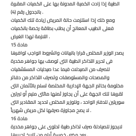
الطبية إذا زادت الكمية المدونة بها على الكميات المقررة
بالجدول رقم (4) .
ومع ذلك إذا استلزمت حالة المريض زيادة تلك الكميات
فعلى الطبيب المعالج أن يطلب بطاقة رخصة بالكميات
اللازمة لهذا الغرض .
مادة 15
يصدر الوزير المختص قرارا بالبيانات والشروط الواجب توافرها
فى تحرير التذاكر الطبية التى توصف بها جواهر مخدرة
للصرف من الصيدلات فيما عدا صيدليات المستشفيات
والمصحات والمستوصفات وتصرف التذاكر من دفاتر
مختومة بخاتم الجهة الإدارية المختصة تسلم بالأثمان التى
تقررها تلك الجهة على أن يجاوز ثمنها مائتى مليم أو ليرتين
سوريتين للدفتر الواحد ، وللوزير المختص تحديد المقادير التى
لا يصح مجاوزة صرفها لكل مريض شهرياً .
مادة 16
لايجوز للصيادلة صرف تذاكر طبية تحتوى على جواهر مخدرة
بعد مضى خمسة أيام من تاريخ تحريرها .