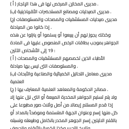
( أ ) مديرى المخازن المرخص لها فى هذا الإتجار .
(ب) مديرى الصيدليات ومصانع المستحضرات الأقرباذينية .
(ج) مديرى صيدليات المستشفيات والمصحات والمستوصفات
إذا كانوا من الصيادلة .
وكذلك يجوز لهم أن يبيعوا أو يسلموا أو ينزلوا عن هذه
الجواهر بموجب بطاقات الرخص المنصوص عليها فى المادة
19 إلى الأشخاص الآتين :
( أ ) الأطباء الذين تخصصهم المستشفيات والمصحات
والمستوصفات التى ليس بها صيادلة .
(ب) مديرى معامل التحاليل الكميائية والصناعية والأبحاث
العلمية
(ج ) مصالح الحكومة والمعاهد العلمية المعترف بها .
ولا يتم تسليم الجواهر المخدرة المبيعة أو التى نزل عنها إلا
إذا قدم المستلم إيصالا من أصل وثلاث صور مطبوعا على
كل منها إسم وعنوان الجهة المتسلمة وموضحاً بالمداد أو
بالقلم الاتيلين إسم الجوهر المخدر بالكامل وطبيعته ونسبته
وتاريخ التحرير وكذا الكمية بالأرقام والحروف .