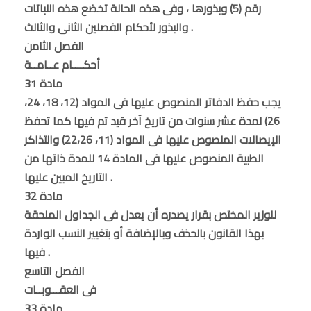
رقم (5) وبذورها ، وفى هذه الحالة تخضع هذه النباتات
والبذور لأحكام الفصلين الثانى والثالث .
الفصل الثامن
أحكــــام عــامــة
مادة 31
يجب حفظ الدفاتر المنصوص عليها فى المواد (12، 18، 24،
26) لمدة عشر سنوات من تاريخ آخر قيد تم فيها كما تحفظ
الإيصالات المنصوص عليها فى المواد (11، 22،26) والتذاكر
الطبية المنصوص عليها فى المادة 14 للمدة ذاتها من
التاريخ المبين عليها .
مادة 32
للوزير المختص بقرار يصدره أن يعدل فى الجداول الملحقة
بهذا القانون بالحذف وبالإضافة أو بتغيير النسب الواردة
فيها .
الفصل التاسع
فى العقـــوبــات
مادة 33