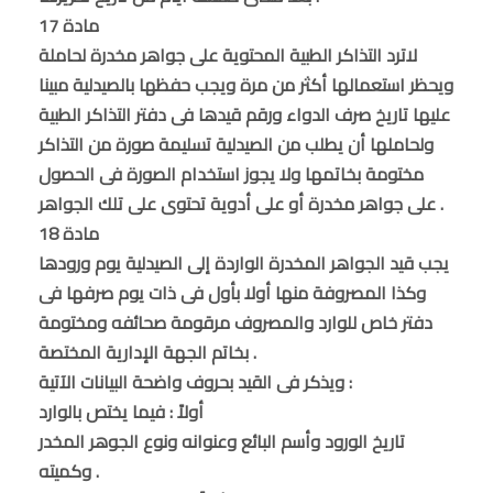
مادة 17
لاترد التذاكر الطبية المحتوية على جواهر مخدرة لحاملة
ويحظر استعمالها أكثر من مرة ويجب حفظها بالصيدلية مبينا
عليها تاريخ صرف الدواء ورقم قيدها فى دفتر التذاكر الطبية
ولحاملها أن يطلب من الصيدلية تسليمة صورة من التذاكر
مختومة بخاتمها ولا يجوز استخدام الصورة فى الحصول
على جواهر مخدرة أو على أدوية تحتوى على تلك الجواهر .
مادة 18
يجب قيد الجواهر المخدرة الواردة إلى الصيدلية يوم ورودها
وكذا المصروفة منها أولا بأول فى ذات يوم صرفها فى
دفتر خاص للوارد والمصروف مرقومة صحائفه ومختومة
بخاتم الجهة الإدارية المختصة .
ويذكر فى القيد بحروف واضحة البيانات الآتية :
أولاً : فيما يختص بالوارد
تاريخ الورود وأسم البائع وعنوانه ونوع الجوهر المخدر
وكميته .