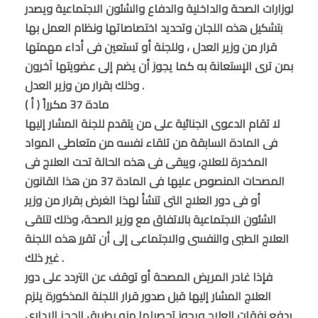
لوزارات الصحة والداخلية والدفاع والشئون الاجتماعية ويصدر
بتشكيل هذه اللجان وتحديد اختصاصاتها ونظام العمل بها
قرار من وزير العدل ، وللجنة أو تستعين فى أداء مهمتها
بمن ترى الإستعانة به كما يجوز أن يضم إلى عضويتها آخرون
وذلك بقرار من وزير العدل .
مادة 37 مكرراً ( أ )
لا تقام الدعوى الجنائية على من يتقدم للجنة المشار إليها
فى المادة السابقة من تلقاء نفسه من متعاطى المواد
المخدرة للعلاج، ويبقى فى هذه الحالة تحت العلاج فى
المصحات المنصوص عليها فى المادة 37 من هذا القانون
أو فى دور العلاج التى تنشأ لهذا الغرض بقرار من وزير
الشئون الاجتماعية بالاتفاق مع وزير الصحة، وذلك لتلقى
العلاج الطبى والنفسى والاجتماعى إلى أن تقرر هذه اللجنة
غير ذلك .
فإذا غادر المريض المصحة أو توقف عن التردد على دور
العلاج المشار إليها قبل صدور قرار اللجنة المذكورة يلزم
بدفع نفقات العلاج ويجوز تحصيلها منه بطريق الحجز الإدارى