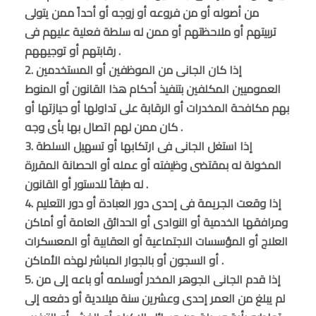
من أصوله أو من فروعه أو زوجه أو أحداً ممن يتولى
تربيتهم أو ملاحظتهم أو ممن له سلطة فعلية عليهم فى
رقابتهم أو توجيههم .
2. إذا كان الجانى من الموظفين أو المستخدمين
العموميين المكلفين بتنفيذ أحكام هذا القانون أو المنوط
بهم مكافحة المخدرات أو الرقابة على تداولها أو حيازتها أو
كان ممن لهم اتصال بها بأى وجه .
3. إذا استغل الجانى فى ارتكابها أو تسهيل السلطة
المخولة له بمقتضى وظيفته أو عمله أو الحصانة المقررة
له طبقاً للدستور أو القانون .
4. إذا وقعت الجريمة فى إحدى دور العبادة أو دور التعليم
ومرافقها الخدمية أو النوادى أو الحدائق العامة أو أماكن
العلاج أو المؤسسات الاجتماعية أو العقابية أو المعسكرات
أو السجون أو بالجوار المباشر لهذه الأماكن .
5. إذا قدم الجانى الجوهر المخدر أوسلمه أو باعه إلى من
لم يبلغ من العمر إحدى وعشرين سنة ميلادية أو دفعه إلى