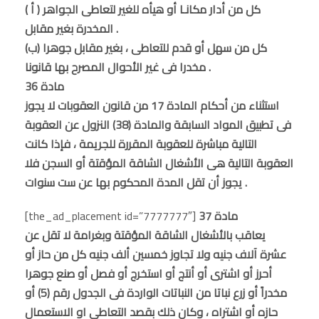
( أ ) كل من أدار مكانـا أو هيأه للغير لتعاطى الجواهر
المخدرة بغير مقابل .
(ب) كل من سهل أو قدم للتعاطى ، بغير مقابل جوهرا
مخدرا فى غير الأحوال المصرح بها قانونا .
مادة 36
استثناء من أحكام المادة 17 من قانون العقوبات لا يجوز
فى تطبيق المواد السابقة والمادة (38) النزول عن العقوبة
التالية مباشرة للعقوبة المقررة للجريمة ، فإذا كانت
العقوبة التالية هى الأشغال الشاقة المؤقتة أو السجن فلا
يجوز أن تقل المدة المحكوم بها عن ست سنوات .
مادة 37
[the_ad_placement id=”7777777″]
يعاقب بالأشغال الشاقة المؤقتة وبغرامة لا تقل عن
عشرة آلاف جنيه ولا تجاوز خمسين ألف جنيه كل من حاز أو
أحرز أو اشترى أو أنتج أو استخرج أو فصل أو صنع جوهرا
مخدراً أو زرع نباتا من النباتات الواردة فى الجدول رقم (5) أو
حازه أو اشتراه ، وكان ذلك بقصد التعاطى او الاستعمال