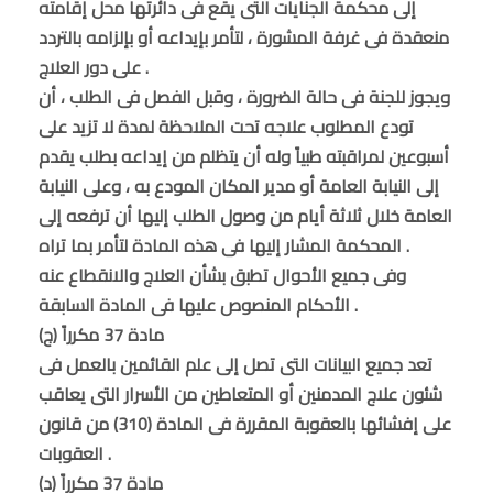
إلى محكمة الجنايات التى يقع فى دائرتها محل إقامته
منعقدة فى غرفة المشورة ، لتأمر بإيداعه أو بإلزامه بالتردد
على دور العلاج .
ويجوز للجنة فى حالة الضرورة ، وقبل الفصل فى الطلب ، أن
تودع المطلوب علاجه تحت الملاحظة لمدة لا تزيد على
أسبوعين لمراقبته طبياً وله أن يتظلم من إيداعه بطلب يقدم
إلى النيابة العامة أو مدير المكان المودع به ، وعلى النيابة
العامة خلال ثلاثة أيام من وصول الطلب إليها أن ترفعه إلى
المحكمة المشار إليها فى هذه المادة لتأمر بما تراه .
وفى جميع الأحوال تطبق بشأن العلاج والانقطاع عنه
الأحكام المنصوص عليها فى المادة السابقة .
مادة 37 مكرراً (ج)
تعد جميع البيانات التى تصل إلى علم القائمين بالعمل فى
شئون علاج المدمنين أو المتعاطين من الأسرار التى يعاقب
على إفشائها بالعقوبة المقررة فى المادة (310) من قانون
العقوبات .
مادة 37 مكرراً (د)