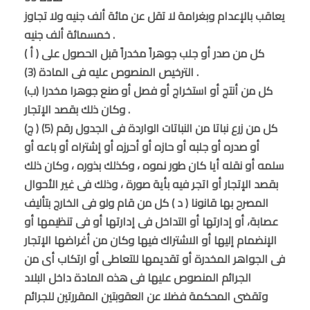
يعاقب بالإعدام وبغرامة لا تقل عن مائة ألف جنيه ولا تجاوز
خمسمائة ألف جنيه .
( أ ) كل من صدر أو جلب جوهراً مخدراً قبل الحصول على
الترخيص المنصوص عليه فى المادة (3) .
(ب) كل من أنتج أو استخراج أو فصل أو صنع جوهرا مخدرا
وكان ذلك بقصد الإتجار .
(ج ) كل من زرع نباتا من النباتات الواردة فى الجدول رقم (5)
أو صدره أو جلبه أو حازه أو أحرزه أو إشتراه أو باعه أو
سلمه أو نقله أيا كان طور نموه ، وكذلك بذوره ، وكان ذلك
بقصد الإتجار أو اتجر فيه بأية صورة ، وذلك فى غير الأحوال
المصرح بها قانونا ( د ) كل من قام ولو فى الخارج بتأليف
عصابة، أو إدارتها أو التداخل فى إدارتها أو فى تنظيمها أو
الإنضمام إليها أو الاشتراك فيها وكان من أغراضها الإتجار
فى الجواهر المخدرة أو تقديمها للتعاطى أو ارتكاب أى من
الجرائم المنصوص عليها فى هذه المادة داخل البلاد
وتقضى المحكمة فضلا عن العقوبتين المقررتين للجرائم