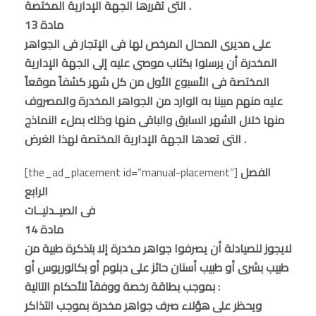
التى تقررها الجهة الإدارية المختصة .
مادة 13
على مديرى المحال المرخص لها فى الإتجار فى الجواهر
المخدرة أن يرسلوا بكتاب موصى عليه إلى الجهة الإدارية
المختصة فى الأسبوع الأول من كل شهر كشفاً موقعاً
عليه منهم مبينا به الوارد من الجواهر المخدرة والمصروف
منها خلال الشهر السابق والباقى منها وذلك بملء النماذج
التى تعدها الجهة الإدارية المختصة لهذا الغرض .
الفصل
[the_ad_placement id=”manual-placement”]
الرابع
فى الصيــدليــات
مادة 14
لايجوز للصيادلة أن يصرفوا جواهر مخدرة إلا بتذكرة طبية من
طبيب بشرى أو طبيب أسنان حائز على دبلوم أو بكالوريوس أو
بموجب بطاقة رخصة ووفقاً للأحكام التالية :
ويحظر على هؤلاء صرف جواهر مخدرة بموجب التذاكر