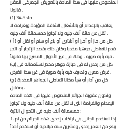
المنصوص عليها فى هذا المادة بالتعويض الجمركى المقرر
قانونا .
مادة 34 (1)
يعاقب بالإعدام أو بالأشغال الشاقة المؤيدة وبغرامة لا
تقل عن مائة ألف جنيه ولا تجاوز خمسمائة ألف جنيه .
( أ ) كل من حاز أو أحرز أو أشترى أو باع أو سلم أو نقل أو
قدم للتعاطى جوهرا مخدرا وكان ذلك بقصد الإتجار أو اتجر
فيه بأية صورة ، وذلك فى غير الأحوال المصرح بها قانوناً .
(ب) كل من رخص له فى حيازة جوهر مخدر لاستعماله فى
غرض معين وتصرف فيه بأية صورة فى غير هذا الغرض .
(ج ) كل من أدار أو هيأ مكانا لتعاطى الجواهر المخدرة
بمقابل .
وتكون عقوبة الجرائم المنصوص عليها فى هذه المادة
الإعدام والغرامة التى لا تقل عن مائة ألف جنيه ولا تجاوز
خمسمائة ألف جنيه فى الأحوال الآتية :
1. إذا استخدم الجانى فى ارتكاب إحدى هذه الجرائم من لم
يبلغ من العمر إحدى وعشرين سنة ميلادية أو استخدم أحداً