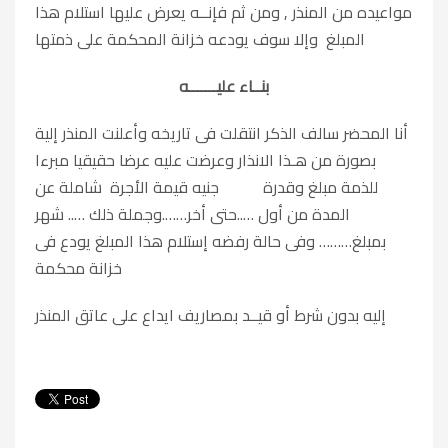
مواعيده من المنذر , ومن ثم فإنــه يعرض عليها استلام هذا
المبلغ وإلا سوف يودعه خزانة المحكمة على ذمتها
بنــاء عليـــــــه
أنا المحضر سالف الذكر انتقلت فى تاريخه وأعلنت المنذر إلية
بصورة من هـذا الانذار وعرضت عليه عرضا حقيقيا مبرءا
للذمة مبلغ وقدرة جنيه قيمة الأجرة شاملة عن
المدة من أول …..حتى أخر…….وجملة ذلك ….. شهر
بمبلغ……… وفى حالة رفضه إستلام هذا المبلغ يودع فى
خزانة محكمة
إليه بدون شرط أو قيــد بمصاريف ايداع على عاتق المنذر