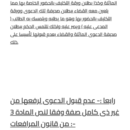
الماثلة وكذا بطلان ورقة التكليف بالحضور الخاصة بها مما
يتعين معه القضاء ببطلان صحيفة تلك الدعوى وورقة
التكليف بالحضور بها وهو ما يطلبه ويتمسك به الطالب (
المدعى عليه ) ويصر عليه ولذلك نلتمس الحكم ببطلان
صحيفة الدعوى الماثلة والقضاء بعدم قبولها تأسيسا على
ذلك.
رابعا :- عدم قبول الدعوى لرفعها من
غير ذى كامل صفة وفقا لنص المادة 3
من قانون المرافعات :-