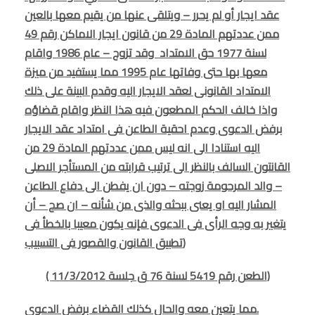
عقد ايجار أو لم يحرر – ويتلقى عنها من يقيم معها بالعين
ممن عددتهم المادة 29 من قانون ايجار الاماكن رقم 49
لسنة 1977 حق الامتداد وقد تزوج – عام 1986 واقام
معها بها حتى وفاتها عام 1995 مما يستفيد من ميزة
الامتداد القانونى لعقد الايجار اليه وقدم البينة على ذلك
واذا خالف الحكم المطعون فيه هذا النظر واقام قضاؤه
برفض الدعوى وعدم احقية الطاعن فى امتداد عقد الايجار
اليه استنادا الى انه ليس ممن عددتهم المادة 29 من
القانتون السالف بالنظر الى ترتيب قرابته من المستأجر الاصلى
– والد المرحومة زوجته – دون ان يفطن الى دفاع الطاعن
المشار اليه او يعنى ببحثه والذى من شأنه – ان صح – أن
يتغير به وجه الرأى فى الدعوى فإنه يكون معيبا بالخطأ فى
تطبيق القانون والقصور فى التسبيب)
( الطعن رقم 5419 لسنة 76 ق جلسة 11/3/2012)
مما يتعين معه والحال كذلك القضاء برفض الدعوى.