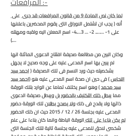
المرافعات :-
لما كان نص المادة 9 من قانون المرافعات قد جرى
على
أنه ( يجب ان تشتمل الاوراق التى يقوم المحضرين باعلانها
على 1- …….. 2- … 3….4- اسم المعلن اليه ولقبه ومهنته
….)
وكان البين من مطالعة صحيفة افتتاح الدعوى الماثلة انها
لم يبين بها اسم المدعى عليه على وجه صحيح لا يجهل
بشخصيته حيث ورد الاسم فى تلك الصحيفة (
احمد سيد
النحاس
) فى حين ان صحة اسم المدعى عليه هو (
احمد سيد
سيد محمد
) وهو اسم يختلف تماما عن الوارد بتلك الورقة
مما
يبطل ذلك التكليف بالحضو
ر بل ويبطل صحيفة الدعوى
ذاتها ولا يقدح فى ذلك
ولا يصحح بطلان
تلك الورقة حضور
المدعى عليه بجلسة 26 / 12 / 2015 حيث ان ذلك الحضور
لم يكن بناءا على تلك
الورقة الباطة وانما كان بناءا على علم
شخصى لاحق للمدعى عليه بجلسة تالية لتلك الجلسة التى