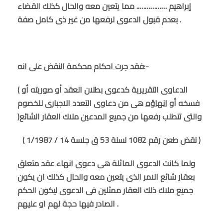
إبراهيم …………….. مما يتعين معه والحال كذلك القضاء
بعدم قبول الدعوى لرفعها من غير ذى كامل صفة .
:-
فقد جرت احكام محكمة النقض على انه
( الدعاوى التقريرية كدعوى بطلان العقد أو صوريته أو
فسخه أو
انهاؤه
هى من دعاوى التعدد الاجبارى للخصوم
)والتى تتطلب رفعها من جميع المدعين ملاك العقار الشائع
( نقض طعن رقم 1082 لسنة 53 ق جلسة 14 / 1/1987 )
ولما كانت الدعوى الماثلة هى دعوى انهاء عقد متعلق
بعقار شائع الامر الذى يتعين معه والحال كذلك ان يكون
جميع ملاك ذلك العقار ممثلين فى الدعوى ليكون الحكم
الصادر فيها حجة لهم او عليهم .