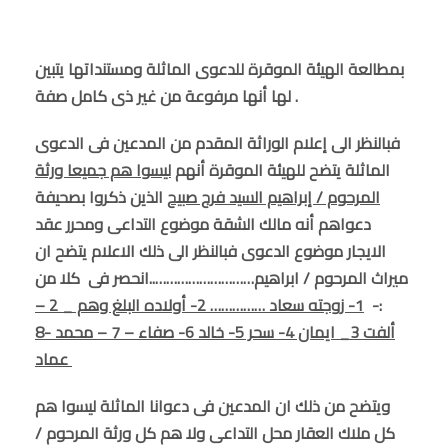
بمطالعة الهيئة الموقرة للدعوى الماثلة ومستنداتها يتبين
لها أنها مرفوعة من غير ذى كامل صفة .
فبالنظر الى إعلام الوراثة المقدم من المدعين فى الدعوى
الماثلة يتضح للهيئة الموقرة أنهم
ليسوا هم جميعا ورثة
المرحوم / إبراهيم السيد فرج صبيح
الذين ذكروا بصحيفة
دعواهم أنه مالك الشقة موضوع التداعى ومحرر عقد
الايجار موضوع الدعوى فبالنظر الى ذلك الاعلام يتضح ان
ميراث المرحوم / ابراهيم………………………..انحصر فى كلا من
:-
1- زوجته سعاد …………… 2- أولاده البلغ وهم _ 2 –
ألفت 3_ ايمان 4- سحر 5- خالد 6- صفاء – 7 – محمد -8
عماد
ويتضح من ذلك ان المدعين فى دعوانا الماثلة ليسوا هم
كل ملاك العقار محل التداعى ولا هم كل ورثة المرحوم /