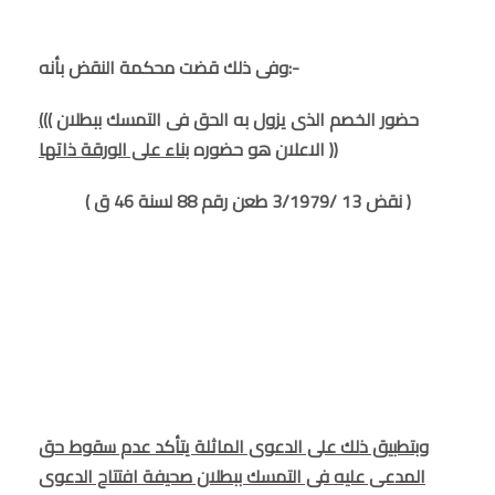
وفى ذلك قضت محكمة النقض بأنه:-
( حضور الخصم الذى يزول به الحق فى التمسك ببطلان
((
))
الاعلان هو حضوره
بناء على الورقة ذاتها
( نقض 13 /3/1979 طعن رقم 88 لسنة 46 ق )
وبتطبيق ذلك على الدعوى الماثلة يتأكد عدم سقوط حق
المدعى عليه فى التمسك ببطلان صحيفة افتتاح الدعوى