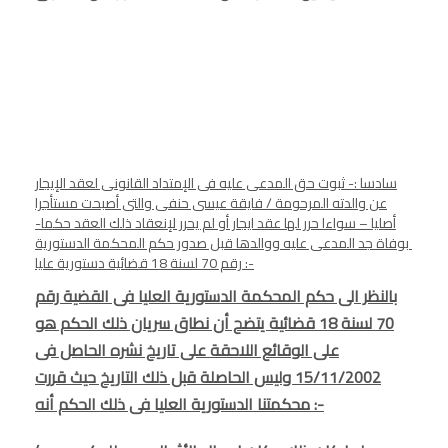
سادسا :- ثبوت حق المدعى عليه فى الإمتداد القانونى لعقد الإيجار
عن والدته المرحومة / فايقة عيسى حنفى والتى أصبحت مستأجرا
أصليا – سواءا حرر لها عقد ايجار أو لم يحرر لإنعقاد ذلك العقد حكما-
بوفاة جد المدعى عليه ووالدها قبل صدور حكم المحكمة الدستورية
رقم 70 لسنة 18 قضائية دستورية عليا :-
بالنظر الى حكم المحكمة الدستورية العليا فى القضية رقم
70 لسنة 18 قضائية يتضح أن نطاق سريان ذلك الحكم هو
على الوقائع اللاحقة على تاريخ نشره الحاصل فى
15/11/2002 وليس الحاصلة قبل ذلك التاريخ حيث قررت
محكمتنا الدستورية العليا فى ذلك الحكم أنه :-