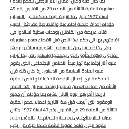
( لما كان ذلك وكان اعمال الأثر الرجعى للحكم بعدم
دستورية الفقرة الثالثة من المادة 29 من القانون رقم 49
لسنة 1977 وعلى ما انتهت اليه المحكمة فى الاسباب
مؤداه احداث خلخلة اجتماعية واقتصادية مفاجئة , تصيب
فئات عريضة من القاطنين بوحدات سكنية تساندوا فى
اقامتهم بها الى حكم هذا النص قبل القضاء بعدم دستوريته
وهى خلخلة تنال من الاسرة فى اهم مقومات وجودها
المادى , وهو المأوى الذى يجمعها وتستظل به , بما تترتب
عليه أثار إجتماعية تهز مبدأ التضامن الإجتماعى الذى يقوم
عليه المادة السابعة من الدستور , إذ كان ذلك فإن
المحكمة ترى إعمال الرخصة المخولة لها بنص الفقرة
الثالثة من المادة 49 من قانونها وتحدد لسريان هذا الحكم
تاريخا اأخر هو اليوم التالى لنشره بما مؤداه أن جميع
الوعقود التى أبرمت قبل هذا التاريخ اعمالا لحكم الفقرة
الثالثة من المادة 29 من القانون رقم 49 لسنة 1977 وتنزل
منزلتها الوقائع التى ترتب عليها التزام على المؤجر بتحرير
عقود ايجار , فتعد عقودا قائمة حكما حيث كان يجب