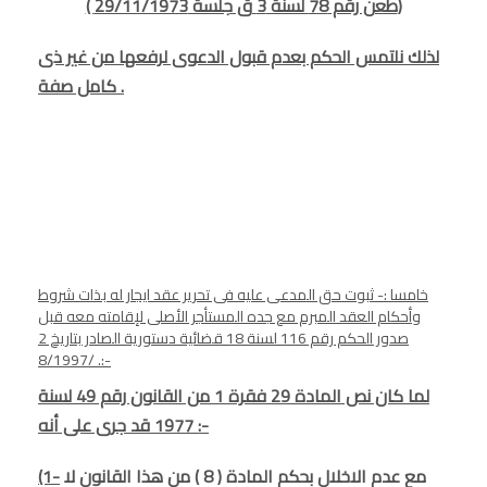
( طعن رقم 78 لسنة 3 ق جلسة 29/11/1973)
لذلك نلتمس الحكم بعدم قبول الدعوى لرفعها من غير ذى
كامل صفة .
خامسا :- ثبوت حق المدعى عليه فى تحرير عقد ايجار له بذات شروط
وأحكام العقد المبرم مع جده المستأجر الأصلى لإقامته معه قبل
صدور الحكم رقم 116 لسنة 18 قضائية دستورية الصادر بتاريخ 2
/8/1997 .:-
لما كان نص المادة 29 فقرة 1 من القانون رقم 49 لسنة
1977 قد جرى على أنه :-
مع عدم الاخلال بحكم المادة ( 8 ) من هذا القانون لا
(1-