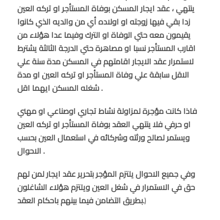
ينتهي ، عقد ايجار المسكن بوفاة المستأجر او تركه العين
زدا بقي فيها زوجته او اولاده أي من والديه الذي كانوا
يقيمون معه حتي الوفاة او الترك وفيما عدا هؤلاء من
اقارب المستأجر نسبا او مصاهرة حتي الدرجة الثالثة يشترط
لاستمرار عقد الايجار اقامتهم في المسكن مدة سنة علي
الاقل سابقة علي وفاة المستأجر او تركه العين او مدة
شغله المسكن ايهما اقل .
فاذا كانت مؤجرة لمزاولة نشاط تجاري اوصناعي او مهني
او حرفي فلا ينتهي العقد بوفاة المستأجر او تركه العين
ويستمر لصالح ورثته وشركائه في استعمال العين بحسب
الاحوال .
وفي جميع الاحوال يلتزم المؤجر بتحرير عقد ايجار لمن لهم
حق في الاستمرار في شغل العين ويلتزم هؤلاء الشاغلون
)
بطريق التضامن فيما بينهم باحكام العقد.