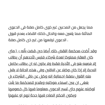
مما يجعل من المدعين غير ذوى كامل صفة فى الدعوى
الماثلة مما يتعين معه والحال كذلك القضاء بعدم قبول
الدعوى لرفعها من غير ذى كامل صفة .
وقد أكدت محكمة النقض ذلك أيضا حين قضت بأنه :- ( متى
كان العقار مملوكا لعدة شركاء فليس لأحدهم أن يطالب
إلا بنصيبه هو فى الأجرة فقط ولا يكون له ان يطالب بكامل
الاجرة إلا إذا كان وكيلا عن الباقين وفى هذه الحالة لا يقبل
منه القول بصفة اجمالية انه وكيل عن باقى الشركاء بل
ينبغى ان يبين اسماء موكليه ويقدم للمحكمة ما يثبت
توكيله عنهم حتى تسير الدعوى معلوما فيها كل خصومها
ويكون الحكم الصادر فيها حجة لهم او عليهم)