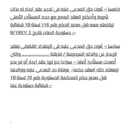
خامسا :- ثبوت حق المدعى عليه فى تحرير عقد ايجار له بذات
شروط وأحكام العقد المبرم مع جده المستأجر الأصلى
لإقامته معه قبل صدور الحكم رقم 116 لسنة 18 قضائية
دستورية الصادر بتاريخ 2 /8/1997 .:-
سادسا :- ثبوت حق المدعى عليه فى الإمتداد القانونى لعقد
الإيجار عن والدته المرحومة / فايقة …………………….. والتى
أصبحت مستأجرا أصليا – سواءا حرر لها عقد ايجار أو لم يحرر
لإنعقاد ذلك العقد حكما- بوفاة جد المدعى عليه ووالدها
قبل صدور حكم المحكمة الدستورية رقم 70 لسنة 18
قضائية دستورية عليا :-