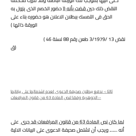
دعى اليها بموجب تلك الورقة الباطلة وقد قررت محكمة
النقض ذلك حين
قضت بأنه (
( حضور الخصم الذى يزول به
الحق فى التمسك ببطلان الاعلان هو حضوره بناء على
الورقة ذاتها )
( نقض 13 /3/1979 طعن رقم 88 لسنة 46
ق)
ثالثا :- ندفع ببطلان صحيفة الدعوى لعدم اشتمالها على بياناتها
الجوهرية وفقا لنص المادة 63 من قانون المرافعات :-
لما كان نص المادة 63 من قانون المرافعات قد جرى
على
أنه ……. ويجب أن تشتمل صحيفة الدعوى على البيانات الاتية