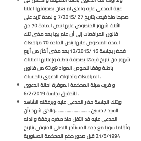
وتداولت تلك الدعوى باطلة الصحيفة والاعلان فى
غيبة المدعى عليه والذى لم يعلن بصحيفتها اعلانا
صحيحا منذ قيدت بتاريخ 27 /7/2015 و لمدة تزيد على
الثلاث شهور المنصوص عليها بنص المادة 70 من
قانون المرافعات إلى أن علم بها بعد مضى تلك
المدة المنصوص عليها بنص المادة 70 مرافعات
فحضر بجلسة 16 /12/2015 بعد مضى أكثر من أربع
شهور من تاريخ قيدها بصحيفة باطلة وإعلانها اعلانات
باطلة وفقا لنصوص المواد 9و,63 من قانون
المرافعات وتداولت الدعوى بالجلسات .
و قررت هيئة المحكمة الموقرة احالة الدعوى
للتحقيق بجلسة 6/2/2019 .
وبتلك الجلسة حضر المدعى عليه وبرفقته الشاهد
السيد / حسين …………………………والذى شهد بأن
المدعى عليه قد انتقل منذ صغره برفقة والدته
وأقاما سويا مع جده المستأجر الاصلى المتوفى بتاريخ
21/5/1994 قبل صدور حكم المحكمة الدستورية