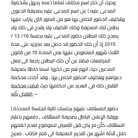
وحيث أن ذكر اسم مختلف تماما ( مما يجهل بشخصية
المدعى عليه ) عن اسم المدعى عليه بصحيفة الدعوى
وبتكليف الحضور الخاص بها هو من الامور التى يترتب عليها
بطلان تلك الصحيفة وذلك التكليف ولا يقدح فى ذلك ولا
يصحح ذلك البطلان حضور المدعى عليه بجلسة 16/ 12 /
2015 إذ أن ذلك الحضور قد حصل بعد مايزيد على مدة
الثلاث شهور المنصوص عليها بنص المادة 70 من قانون
المرافعات فضلا عن أن ذلك البطلان راجعا الى فعل
المدعين حيث انهم هم من ذكروا اسما خاطئا بصحيفة
دعواهم وبتكليف الحضور الخاص بها . وقد أكدت محكمة
النقض ذلك فى العديد من احكامها حيث
قضت محكمة
–
النقض بأنه:
( حضور المستانف عليهم بجلسات تالية للجلسة المحددة
بورقة الإعلان الباطل بصحيفة الاستئناف , دفعهم باعتبار
الاستئناف كأن لم يكن قبل التعرض للموضوع لعدم اعلانهم
خلال ثلاثة اشهر من تقديم الصحيفة الى قلم الكتاب . صحيح