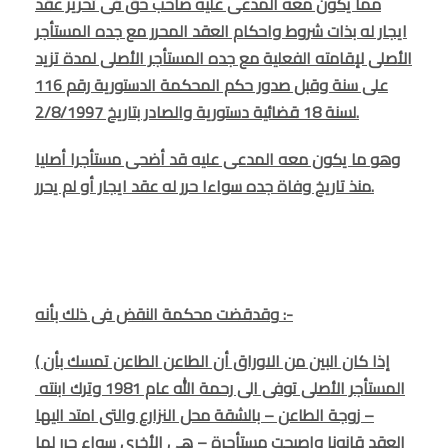
مما يكون معه المدعى عليه صاحب حق فى تحرير عقد
ايجار له بذات شروط واحكام العقد المحرر مع جده المستأجر
الأصلى لإقامته الفعلية مع جده المستأجر الأصلى لمدة تزيد
على سنة وقبل صدور حكم المحكمة الدستورية رقم 116
لسنة 18 قضائية دستورية والصادر بتاريخ 2/8/1997.
وهو ما يكون معه المدعى عليه قد أضحى مستأجرا أصليا
منذ تاريخ وفاة جده سواءا حرر له عقد ايجار أو لم يحرر.
وقدقضت محكمة النقض فى ذلك بأنه :-
( إذا كان البين من الاوراق أن الطاعن الطاعن تمسك بأن
المستأجر الأصلى توفى الى رحمة الله عام 1981 وترك ابنته
– زوجة الطاعن – بالشقة محل النزارع والتى امتد اليها
العقد قانونا واصبحت مستأجرة – هى الأخري سواء حرر لها