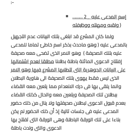
:-
……… 2_ إسم المدعى عليه
ولقبه ومهنته ووظيفته )
ولما كان المشرع قد ابتغى بتلك البيانات عدم التجهيل
بالمدعى عليه ( وهو ماحدث بذكر اسم خاطئ تماما للمدعى
عليه بتلك الصحيفة ) وهو الامر الذى تضحى معه صحيفة
إفتتاح الدعوى الماثلة باطلة بطلانا
مطلقا لعدم اشتمالها
على البيانات الجوهرية التى تتطلبها المشرع فيها وهو الامر
الذى ليس فقط يهوى بتلك الصحيفة الى هاوية البطلان
وانما يلقى بها فى درك الانعدام مما يتعين معه القضاء
ببطلان تلك الصحيفة ويتعين معه والحال كذلك القضاء
بعدم قبول الدعوى لبطلان صحيفتها ولا ينال من ذلك حضور
المدعى عليه فى جلسات تالية إذ أن ذلك الحضور لم يكن
بناءا على تلك الورقة الباطلة وهى الورقة التى تفتتح بها
الدعوى والتى ولدت باطلة