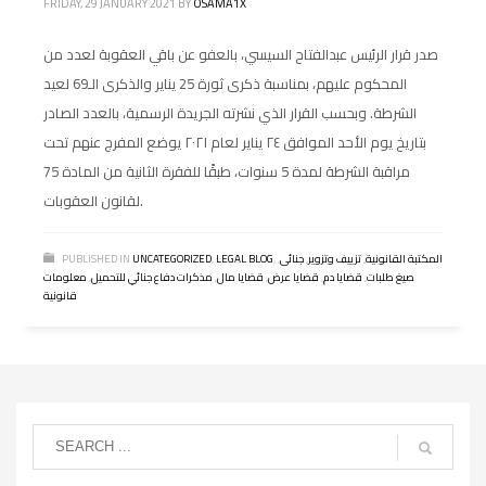
FRIDAY, 29 JANUARY 2021
BY
OSAMA1X
صدر قرار الرئيس عبدالفتاح السيسي، بالعفو عن باقي العقوبة لعدد من
المحكوم عليهم، بمناسبة ذكرى ثورة 25 يناير والذكرى الـ69 لعيد
الشرطة. وبحسب القرار الذي نشرته الجريدة الرسمية، بالعدد الصادر
بتاريخ يوم الأحد الموافق ٢٤ يناير لعام ٢٠٢١ يوضع المفرج عنهم تحت
مراقبة الشرطة لمدة 5 سنوات، طبقًا للفقرة الثانية من المادة 75
لقانون العقوبات.
المكتبة القانونية
,
تزييف وتزوير
,
جنائى
,
,
LEGAL BLOG
,
UNCATEGORIZED
PUBLISHED IN
صيغ طلبات
,
قضايا دم
,
قضايا عرض
,
قضايا مال
,
مذكرات دفاع جنائي للتحميل
,
معلومات
قانونية