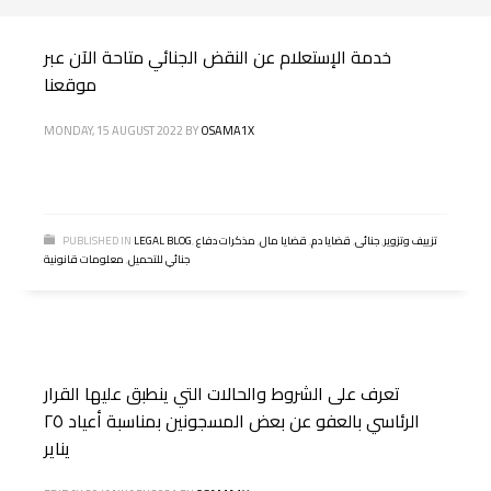
خدمة الإستعلام عن النقض الجنائي متاحة الآن عبر
موقعنا
MONDAY, 15 AUGUST 2022
BY
OSAMA1X
تزييف وتزوير
,
جنائى
,
قضايا دم
,
قضايا مال
,
مذكرات دفاع
,
LEGAL BLOG
PUBLISHED IN
جنائي للتحميل
,
معلومات قانونية
تعرف على الشروط والحالات التي ينطبق عليها القرار
الرئاسي بالعفو عن بعض المسجونين بمناسبة أعياد ٢٥
يناير