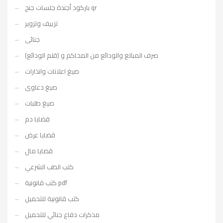
باركود أجندة جلسات جنح qr
تزييف وتزوير
جنائى
صرف المبالغ والودائع من المحاكم و (قلم الودائع)
صيغ اعلانات وانذارات
صيغ دعاوى
صيغ طلبات
قضايا دم
قضايا عرض
قضايا مال
كتب الطب الشرعي
كتب قانونية pdf
كتب قانونية للتحميل
مذكرات دفاع جنائي للتحميل