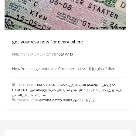
get your visa now for every where
FRIDAY, 27 SEPTEMBER 2019
BY
OSAMA1X
Now You can get your visa From here <تجاوز السعة>> / div>
,
الحصول على تأشيرة سفر
,
الطب الشرعي
,
VISAS
,
UNCATEGORIZED
PUBLISHED IN
تزييف وتزوير
,
جنائى
,
قضايا دم
,
قضايا عرض
,
قضايا مال
,
كتب قانونية للتحميل
,
,
LEGAL BLOG
مذكرات دفاع جنائي للتحميل
احصل على التأشيرة
,
GET YOUR VISA
,
GET VISA
TAGGED UNDER: