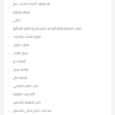
باركود أجندة جلسات جنح qr
تزييف وتزوير
جنائى
صرف المبالغ والودائع من المحاكم و (قلم الودائع)
صيغ اعلانات وانذارات
صيغ دعاوى
صيغ طلبات
قضايا دم
قضايا عرض
قضايا مال
كتب الطب الشرعي
كتب قانونية pdf
كتب قانونية للتحميل
مذكرات دفاع جنائي للتحميل