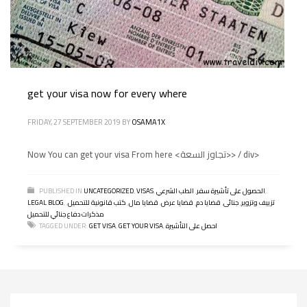
get your visa now for every where
FRIDAY, 27 SEPTEMBER 2019
BY
OSAMA1X
Now You can get your visa From here <تجاوز السعة>> / div>
,
الحصول على تأشيرة سفر
,
الطب الشرعي
,
VISAS
,
UNCATEGORIZED
PUBLISHED IN
تزييف وتزوير
,
جنائى
,
قضايا دم
,
قضايا عرض
,
قضايا مال
,
كتب قانونية للتحميل
,
,
LEGAL BLOG
مذكرات دفاع جنائي للتحميل
احصل على التأشيرة
,
GET YOUR VISA
,
GET VISA
TAGGED UNDER: