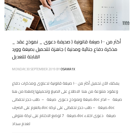
أكثر من ١٠٠٠ صيغة قانونية ( صحيفة دعوى _ نموذج عقد _
مذكرة دفاع جنائية ومدنية ) جاهزة للتحميل بصيغة وورد
القابلة للتعديل
MONDAY, 30 SEPTEMBER 2019
BY
OSAMA1X
يمكنك الآن تحميل أكثر من ١٠٠٠ صيغة قانونية لدعاوى ومذكرات دفاع
وعقود متنوعة من هنا الاطلاع على الصيغ وتحميلها إضغط من هنا
صيغة ونموذج دعوى صيغة – طلب حجز تحفظى.doc صيغة – انذار
بالعزم على الصرف.doc صيغة – طلب حجز تحفظى على تركه.doc
صيغة 7 لوضع الاختام على تركة متوفى.doc صيغة دعوى اخلاء
لعدم سداد