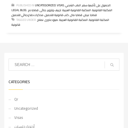
,
الحصول على تأشيرة سفر
,
الطب الشرعي
,
VISAS
,
UNCATEGORIZED
PUBLISHED IN
المكتبة القانونية
,
المكتبة القانونية العربية
,
تزييف وتزوير
,
جنائى
,
قضايا دم
,
,
LEGAL BLOG
قضايا عرض
,
قضايا مال
,
كتب قانونية للتحميل
,
مذكرات دفاع جنائي للتحميل
المكتبة القانونية
,
المكتبة القانونية العربية
,
صيغ دعاوى
,
نماذج
TAGGED UNDER:
قانونية
CATEGORIES
Qr
Uncategorized
Visas
أجندة جلسات