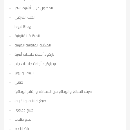
الحصول على تأشيرة سفر
الطب الشرعي
legal Blog
المكتبة القانونية
المكتبة القانونية العربية
باركود أجندة جلسات أسرة
باركود أجندة جلسات جنح qr
تزييف وتزوير
جنائى
صرف المبالغ والودائع من المحاكم و (قلم الودائع)
صيغ اعلانات وانذارات
صيغ دعاوى
صيغ طلبات
قضايا دم