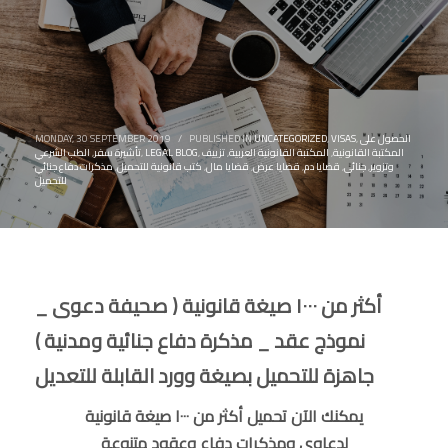
الحصول على
,
VISAS
,
UNCATEGORIZED
PUBLISHED IN
/
MONDAY, 30 SEPTEMBER 2019
المكتبة القانونية
,
المكتبة القانونية العربية
,
تزييف
,
LEGAL BLOG
,
تأشيرة سفر
,
الطب الشرعي
وتزوير
,
جنائى
,
قضايا دم
,
قضايا عرض
,
قضايا مال
,
كتب قانونية للتحميل
,
مذكرات دفاع جنائي
للتحميل
أكثر من ١٠٠٠ صيغة قانونية ( صحيفة دعوى _
نموذج عقد _ مذكرة دفاع جنائية ومدنية )
جاهزة للتحميل بصيغة وورد القابلة للتعديل
يمكنك الآن تحميل أكثر من ١٠٠٠ صيغة قانونية
لدعاوى ومذكرات دفاع وعقود متنوعة