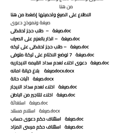
من هنا
الاطلاع على الصيغ وتحميلها إضغط من هنا
صيغة ونموذج دعوى
صيغة – طلب حجز تحفظى.doc
صيغة – انذار بالعزم على الصرف.doc
صيغة – طلب حجز تحفظى على تركه.doc
صيغة 7 لوضع الاختام على تركة متوفى.doc
صيغة دعوى اخلاء لعدم سداد القيمه الايجاريه.doc
صيغة بلاغ خيانة امانهdocx.docx
صيغة اثبات حالة.docx
صيغة اخلاء لعدم سداد الايجار.doc
صيغة اخلاء للتاجير من الباطن.doc
صيغة استغاثة.doc
صيغة استلام مستند.docx
صيغة استئناف حكم دعوى حساب.doc
صيغة استئناف حكم مرسى المزاد.doc