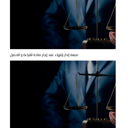
صيغة إنذار بإنتهاء عقد إيجار متاحة للقراءة و التحميل