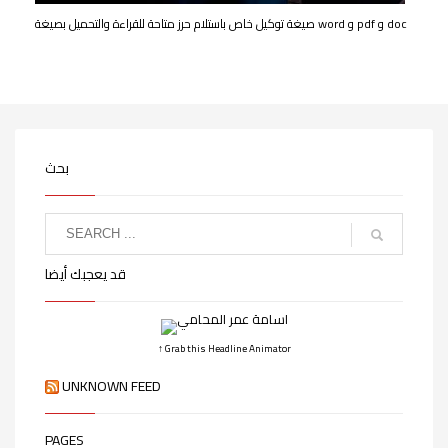
صيغة توكيل خاص باستلام حرز متاحة للقراءة والتحميل بصيغة word و pdf و doc
بحث
قد يعجبك أيضا
↑ Grab this Headline Animator
UNKNOWN FEED
PAGES