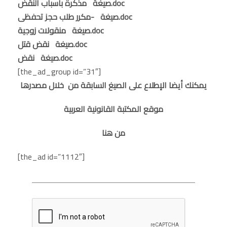
صيغة مذكرة بأسباب النقض.doc
صيغة -مكرر طلب حجز تحفظى.doc
صيغة منقولات زوجية.doc
صيغة نقض قتل.doc
صيغة نقض.doc
[the_ad_group id=”31″]
يمكنك أيضا الإطلاع على الصيغ السابقة من خلال مصدرها
موقع المكتبة القانونية العربية
من هنا
[the_ad id=”1112″]