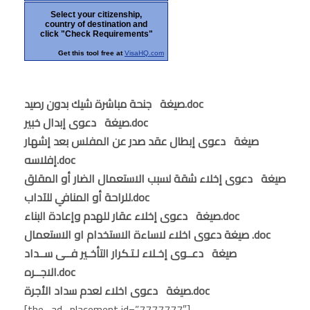
Select your citizenship,
country of destination and
click "Check Requirements"
Get this tool free at
VisaHQ.com
صيغة جنحة مباشرة شيك بدون رصيد.doc
صيغة دعوى إبدال خبير.doc
صيغة دعوى إبطال عقد صدر عن المفلس بعد إشهار
إفلاسه.doc
صيغة دعوى إخلاء شقة لسبب الاستعمال الضار أو المقلق
للراحة أو المنافي للآداب.doc
صيغة دعوى إخلاء عقار للهدم وإعادة البناء.doc
صيغة دعوى اخلاء لاساءة الاستخدام او الاستعمال .doc
صيغة دعــوى إخـلاء لـتـكرار التأخـير فــى ســداد
الاجــره.doc
صيغة دعوى اخلاء لعدم سداد الأجرة.doc
[the_ad_placement id=”7777777″]