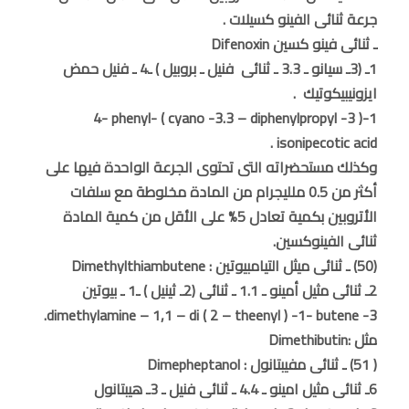
جرعة ثنائى الفينو كسيلات .
ـ ثنائى فينو كسين Difenoxin
1ـ (3ـ سيانو ـ 3.3 ـ ثنائى فنيل ـ بروبيل ) ـ4 ـ فنيل حمض
ايزونيبيكوتيك .
1-( 3- cyano -3.3 – diphenylpropyl ) -4- phenyl
isonipecotic acid .
وكذلك مستحضراته التى تحتوى الجرعة الواحدة فيها على
أكثر من 0.5 ملليجرام من المادة مخلوطة مع سلفات
الأتروبين بكمية تعادل 5% على الأقل من كمية المادة
ثنائى الفينوكسين.
(50) ـ ثنائى ميثل التيامبيوتين : Dimethylthiambutene
2ـ ثنائى مثيل أمينو ـ 1.1 ـ ثنائى (2ـ ثينيل ) ـ1 ـ بيوتين
3- dimethylamine – 1,1 – di ( 2 – theenyl ) -1- butene.
مثل :Dimethibutin
( 51) ـ ثنائى مفيبتانول : Dimepheptanol
6ـ ثنائى مثيل امينو ـ 4.4 ـ ثنائى فنيل ـ 3ـ هيبتانول