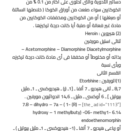
دساتير الأدوية والتى تحتوى على أكثر من 0.1 % من
الكوكايين سواء صنعت من أوراق الكوكا ( خلاصتها السائلة
أو صبغتها ) أو من الكوكايين ومخففات الكوكايين من
مادة غير فعالة أو صلبة أيا كانت درجة تركيزها .
(2) هيروين : Heroin
ثنائى استيل مورفين
Acetomorphine – Diamorphine Diacetylmorphine –
بذاته أو مخلوطاً أو مخففا فى أى مادة كانت درجة تركيزه
وبأى نسبة
القسم الثانى
(1)اتورفين : Etorbhine
8,7 ـ ثانى هيدرو ـ 7 ألفا ـ [1ـ (ر) ـ هيدروكسى ـ 1ـ مثيل
بيوتيل ] ـ 6 أوكسى ـ مثيل ـ 14,6 اندواثيون مورفين .
7.8 – dihydro – 7a – ( 1- (R) –
[the_ad id=”1113″]
hydroxy – 1 methylbuty) -O6- methy1- 6.14
endoethenomorphin
أو رباعى هيدرو ـ 7 ألفا ـ (1- هيدروكسى ـ 1ـ مثيل بيوتيل ) ـ