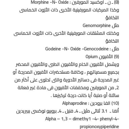
(8) ـ ن ـ أوكسيد المورفين : Morphine -N- Oxide
وكذا المركبات المورفينية الأخرى ذات الأزوت الخماسى
التكافؤ
مثل Genomorphine
وكذلك المشتقات المورفينية الأخرى ذات الأزوت الخماسى
التكافؤ
مثل : Godeine -N- Oxide -Genocodeine
(9) الأفيون Opium
ويشمل الأفيون الخام والأفيون الطبى والأفيون المحضر
بجميع مسمياتهم ، وكافة مستحضرات الأفيون المدرجة أو
غير المدرجة فى دساتير الأدوية والتى تحتوى على أكثر من
2, من المورفين ومخففات الأفيون فى مادة غير فعالة
سائلة أو صلبة أيا كانت درجة تركيزها .
(10) الفا برودين : Alphaprodine
ألفا ـ 3.1 ثنائى مثيل ـ 4ـ فنيل ـ 4ـ بروبيو نوكسى ببيريدين
Alpha – 1,3 – dimethy1 -4- phenyl-4-
propionoxypiperidine