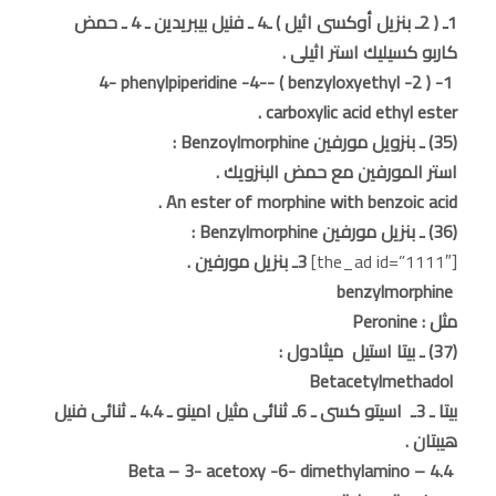
1ـ ( 2ـ بنزيل أوكسى اثيل ) ـ4 ـ فنيل بيبريدين ـ 4 ـ حمض
كاربو كسيليك استر اثيلى .
1- ( 2- benzyloxyethyl ) -4- phenylpiperidine -4-
carboxylic acid ethyl ester .
(35) ـ بنزويل مورفين Benzoylmorphine :
استر المورفين مع حمض البنزويك .
An ester of morphine with benzoic acid .
(36) ـ بنزيل مورفين Benzylmorphine :
[the_ad id=”1111″]
3ـ بنزيل مورفين .
benzylmorphine
مثل : Peronine
(37) ـ بيتا استيل ميثادول :
Betacetylmethadol
بيتا ـ 3ـ اسيتو كسى ـ 6ـ ثنائى مثيل امينو ـ 4.4 ـ ثنائى فنيل
هيبتان .
Beta – 3- acetoxy -6- dimethylamino – 4.4