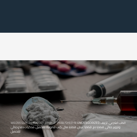
الطب الشرعي
,
تزييف
,
UNCATEGORIZED
PUBLISHED IN
/
WEDNESDAY, 28 AUGUST 2019
وتزوير
,
جنائى
,
قضايا دم
,
قضايا عرض
,
قضايا مال
,
كتب قانونية للتحميل
,
مذكرات دفاع جنائي
للتحميل