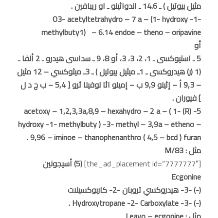
مثيل بيوتيل ) ـ 14.6 ـ اندواثينو ـ او ريبافين .
O3- acetyltetrahydro – 7 a – (1- hydroxy -1-
methylbuty1) – 6.14 endoe – theno – oripavine
أو
5 ـ استيوكسى ـ 1، 2، 3، 3، أو 8، 9 ـ سداسى هيدرو ـ 2 ألفا ـ
(1 (ر) هيدروكسى ـ 1ـ ميثيل بيوتيل ) ـ 3ـ ميثوكسي – 12 مثيل
– 9,3 أ – إثينو 9,9 ب – إمينو اثا نوفينا ثرو [ 5,4 – ب ج د ل
] فيوران .
5- acetoxy – 1,2,3,3a,8,9 – hexahydro – 2 a – ( 1- (R)
hydroxy -1- methylbuty ) -3- methyl – 3,9a – etheno –
9,96 – iminoe – thanophenanthro ( 4,5 – bcd ) furan .
مثل : M/83
[the_ad_placement id=”7777777″]
(5) أسيجونين
Ecgonine
(-) -3- هيدروكسي تروبان -2- كاربوكسيلات
(-) -3- Hydroxytropane -2- Carboxylate .
مثل : Leavo – ecgonine