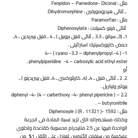
مثل : Fenpidon – Pamedone- Diconal
ـ ثنائى هيدرومورفين : Dihydromorphine
مثل : Paramorfan
ثنائى فينو كسيلات : Diphenoxylate
1ـ (3ـ سيانو ـ 3.3 ـ ثنائى فنيل بروبيل ) ـ 4 ـ فنيل بيبريدين ـ 4ـ
حمض كاربوكسيليك استراثيلى .
1- ( 4- cyano -3.3 – diphenylpropyl ) -4-
phenylpiperidine -4 – carboxylic acid ethyl ester .
أو
2. 2 ـ ثنائى فنيل ـ 4ـ (4ـ كاربثوكسى ـ 4ـ فنيل بيبريدينو ) ـ
بيوتير ونيتريل .
2.2 – diphenyl -4- (4 – carbethoxy -4- phenyl pipericine )
– butyronitrile .
مثل : Diphenoxyle J (R . 11321 )- 1592
وكذلك مستحضراته التى تزيد نسبة المادة فى الجرعة
الواحدة فيها عن 2.5 ملليجرام محسوبة كقاعدة وتحتوى
علىكمية من سلفات الأتروبين تعادل على الأقل 1% من