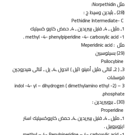
مثل Norpethidin:
(28) ـ بثيدين وسيط ج :
Pethidine Intermediate- C
1ـ مثيل ـ 4ـ فنيل بيبريدين ـ 4ـ حمض كاربو كسيليك
1- methyl -4- phenylpiperidine -4- carboxylic acid .
مثل : Meperidinic acid
(29) بسيلوسبين
Psilocybine
3ـ ( 2ـ ثنائى مثيل أمينو اثيل ) اندول ـ4ـ يل ـ ثنائى هيدروجين
فوسفات
3 – (2- dimethylamino ethyl ) indol -4- yl – dihydrogen
phosphate.
(30) ـ بروبيريدين :
Properidine
1ـ مثيل ـ 4ـ فنيل بيبريدين ـ4ـ حمض كاربوكسيليك استر
ايزوبروبيل .
1- methyl – 4- Penylpiperidine – 4- carboxylic acid