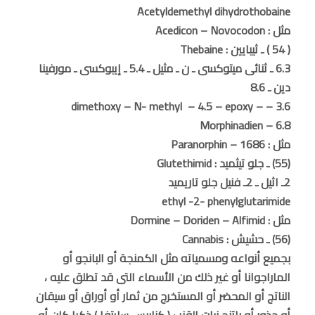
Acetyldemethyl dihydrothobaine
مثل : Acedicon – Novocodon
( 54 ) ـ ثيبايين : Thebaine
6.3 ـ ثنائى ميتوكسى ـ ن ـ مثيل ـ 5.4 ـ إيبوكسى ـ مورفينا
دين ـ 8.6
3.6 – dimethoxy – N- methyl – 4.5 – epoxy –
Morphinadien – 6.8
مثل : Paranorphin – 1686
(55) ـ جلو تيثميد : Glutethimid
2ـ اثيل ـ 2ـ فنيل جلو تاريميد
ethyl -2- phenylglutarimide
مثل : Dormine – Doriden – Alfimid
(56) ـ حشيش : Cannabis
بجميع أنواعه ومسمياته مثل الكمنجة أو البانجو أو
الماراجوانا أو غير ذلك من الأسماء التى قد تطلق عليه ،
الناتج أو المحضر أو المستخرج من ثمار أو أوراق أو سيقان
أو جذور أو راتنج نبات القنب ( كنابيس سايتفا ) ذكرا كان أو