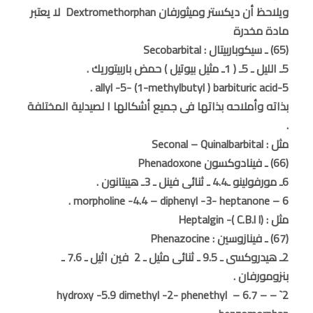
ويلاحظ أن ديكستر وميثورفان Dextromethorphan لا يعتبر
مادة مخدرة
(65) ـ سيكوباربيتال : Secobarbital
5ـ الليل ـ 5ـ ( 1ـ مثيل بيوتيل ) حمض باربيتوريك .
5-allyl -5- (1-methylbutyl ) barbituric acid .
بذاته وأملاحه بذاتها فى جميع أشكالها ا لصيدلية المختلفة
.
مثل : Seconal – Quinalbarbital
(66) ـ فينادوكسون Phenadoxone
6ـ مورفولينو ـ4.4 ـ ثنائى فينل ـ 3ـ هيبتانون .
6 – morpholine -4.4 – diphenyl -3- heptanone .
مثل : (C.B.l l )- Heptalgin
(67) ـ فينازوسين : Phenazocine
2ـ هيدروكسى ـ 9.5 ـ ثنائى مثيل ـ 2 فين اثيل ـ 7.6 ـ
بنزومورفان .
2` – hydroxy -5.9 dimethyl -2- phenethyl – 6.7 –