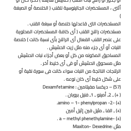
أثنى ، المستحضرات الجالينوسية للقنب ( الخلاصة أو الصبغة
)
المستحضرات التى قاعدتها خلاصة أو سبغة القنب .
مستحضرات راتنج القنب ( أى كافة المستحضرات المحتوية
على عنصر القنب الفعال أى الراتنج بأى نسبة كانت ) خلاصة
النبات أو أى جزء منه مثل زيت الحشيش .
المساحيق المكونه من كل أو بعض أجزاء نبات الحشيش
مثل مسحوق الحشيش أو فى أى خليط أخر .
الرتنجات الناتجة من النبات سواء كانت فى سورة نقية أو
على شكل خليط أى كان نوعه .
(57) – ديكسا مفيتامين : Dexamfetamine
( +) ـ 2ـ أمينو ـ 1ـ فنيل بروبان .
(+) -2- amino – 1- phenylpropan.
(+) ـ الفا ـ مثيل فين إثيل أمين
(+) -a – methyl phenethylamine .
مثل :Maxiton- Dexedrine