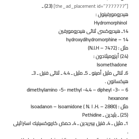
[the_ad_placement id=”7777777″]
(23) ـ
هيدرومورفينول :
Hydromorphinol
14ـ هيدروكسى ثنائى هيدرومورفين
14 – hydroxydihydromorphine
مثل : (N.I.H – 7472)
(24) أيزوميثادون :
Isomethadone
6ـ ثنائى مثيل أمينو ـ 5ـ مثيل ـ 4.4 ـ ثنائى فنيل ـ 3ـ
هيكسانون .
6 – dimethylamino -5- methyl -4.4 – dipheyl -3-
hexanone
مثل : Isoadanon – Isoamidone ( N. I .H. – 2880)
(25) ـ بثيدين ـ Pethidine
1ـ مثيل ـ 4ـ فنيل بيبريدين ـ 4ـ حمض كاربوكسيليك استراثيلى
.