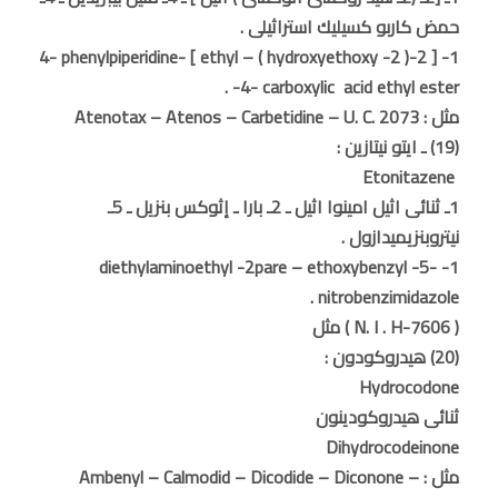
حمض كاربو كسيليك استراثيلى .
1- [ 2-( 2- hydroxyethoxy ) – ethyl ] -4- phenylpiperidine
-4- carboxylic acid ethyl ester .
مثل : Atenotax – Atenos – Carbetidine – U. C. 2073
(19) ـ ايتو نيتازين :
Etonitazene
1ـ ثنائى اثيل امينوا اثيل ـ 2ـ بارا ـ إثوكس بنزيل ـ 5ـ
نيتروبنزيميدازول .
1- diethylaminoethyl -2pare – ethoxybenzyl -5-
nitrobenzimidazole .
( N. I . H-7606 ) مثل
(20) هيدروكودون :
Hydrocodone
ثنائى هيدروكودينون
Dihydrocodeinone
مثل : Ambenyl – Calmodid – Dicodide – Diconone –