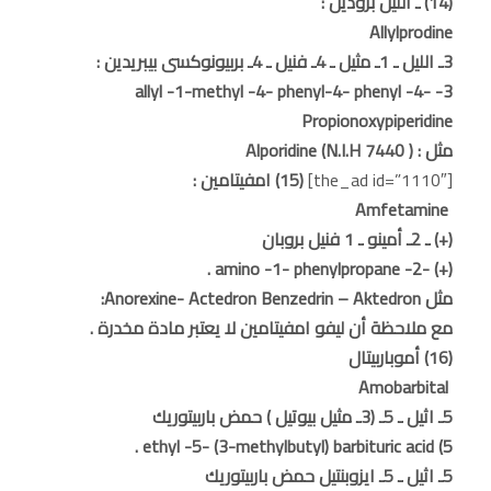
(14) ـ الليل برودين :
Allylprodine
3ـ الليل ـ 1ـ مثيل ـ 4ـ فنيل ـ 4ـ بربيونوكسى بيبريدين :
3- allyl -1-methyl -4- phenyl-4- phenyl -4-
Propionoxypiperidine
مثل : Alporidine (N.I.H 7440 )
[the_ad id=”1110″]
(15) امفيتامين :
Amfetamine
(+) ـ 2ـ أمينو ـ 1 فنيل بروبان
(+) -2- amino -1- phenylpropane .
مثل Anorexine- Actedron Benzedrin – Aktedron:
مع ملاحظة أن ليفو امفيتامين لا يعتبر مادة مخدرة .
(16) أموباربيتال
Amobarbital
5ـ اثيل ـ 5ـ (3ـ مثيل بيوتيل ) حمض باربيتوريك
5) ethyl -5- (3-methylbutyl) barbituric acid .
5ـ اثيل ـ 5ـ ايزوبنتيل حمض باربيتوريك