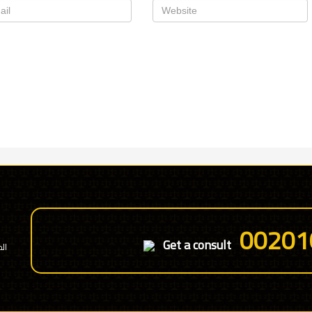
00201
Get a consult
ال