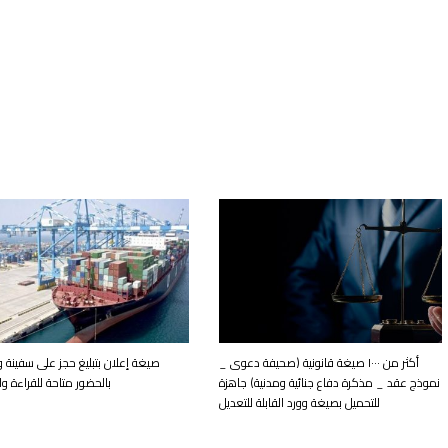
أكثر من ١٠٠٠ صيغة قانونية (صحيفة دعوى _
صيغة إعلان بتبليغ حجز على سفينة 
نموذج عقد _ مذكرة دفاع جنائية ومدنية) جاهزة
بالحضور متاحة للقراءة وا
للتحميل بصيغة وورد القابلة للتعديل