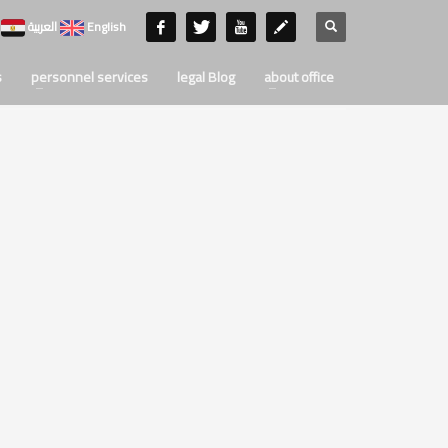
English
العربية
s
personnel services
legal Blog
about office