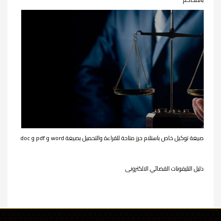
صيغة توكيل خاص باستلام حرز متاحة للقراءة والتحميل بصيغة word و pdf و doc
دليل التليفونات القضائي الالكترونى