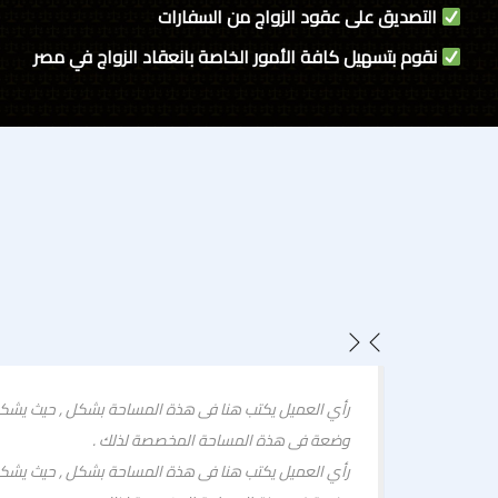
التصديق على عقود الزواج من السفارات
نقوم بتسهيل كافة الأمور الخاصة بانعقاد الزواج في مصر
عميلك الموضوعي
وضعة فى هذة المساحة المخصصة لذلك .
عميلك الموضوعي