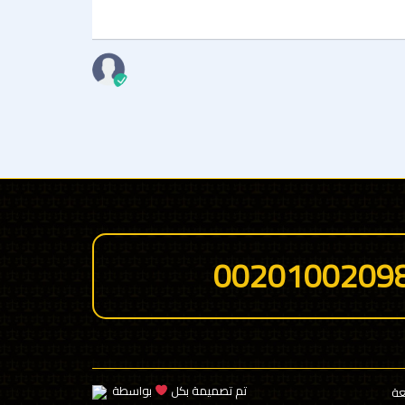
وضعة فى هذة
اسم العميل
0020100209
تم تصميمة بكل
بواسطة
عة