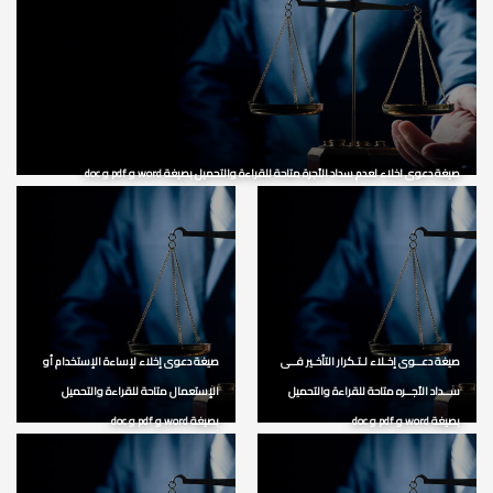
صيغة دعوى اخلاء لعدم سداد الأجرة متاحة للقراءة والتحميل بصيغة word و pdf و doc
صيغة دعــوى إخـلاء لـتـكرار التأخـير فــى
صيغة دعوى إخلاء لإساءة الإستخدام أو
ســداد الأجــره متاحة للقراءة والتحميل
الإستعمال متاحة للقراءة والتحميل
بصيغة word و pdf و doc
بصيغة word و pdf و doc