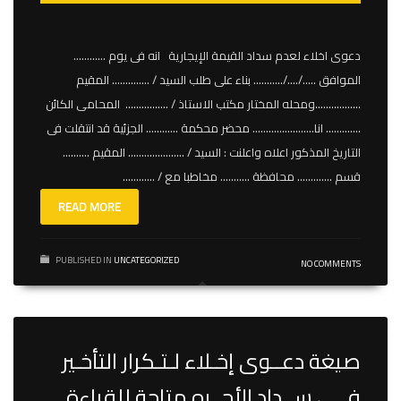
دعوى اخلاء لعدم سداد القيمة الإيجارية انه فى يوم …………
الموافق …../…./……….. بناء على طلب السيد / ………….. المقيم
……………..ومحله المختار مكتب الاستاذ / ……………. المحامى الكائن
…………. انا………………….. محضر محكمة ………… الجزئية قد انتقلت فى
التاريخ المذكور اعلاه واعلنت : السيد / ………………… المقيم ……….
قسم …………. محافظة ……….. مخاطبا مع / …………
READ MORE
PUBLISHED IN
UNCATEGORIZED
NO COMMENTS
صيغة دعــوى إخـلاء لـتـكرار التأخـير
فــى ســداد الأجــره متاحة للقراءة