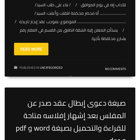
للآداب إنه في يوم الموافق / / بناء على طلب السيد/
………………………. أنا محضر محكمة انتقلت وأعلنت: السيد/
……………………………………………. الموضوع: بموجب عقد إيجار تاريخه /
/ يستأجر المعلن إليه الشقة الطابق من القسم في العقار رقم
بشارع محافظة بأجرة
READ MORE
PUBLISHED IN
UNCATEGORIZED
NO COMMENTS
صيغة دعوى إبطال عقد صدر عن
المفلس بعد إشهار إفلاسه متاحة
للقراءة والتحميل بصيغة word و pdf