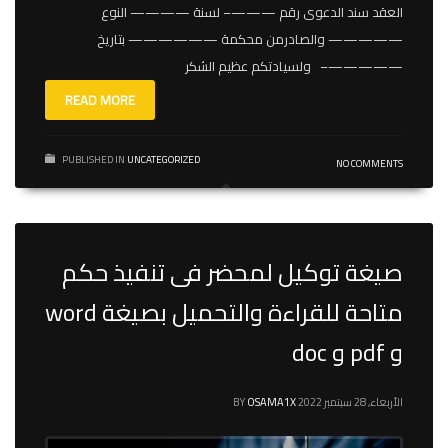
العقد سند الدعوى رقم ———– لسنة ———— النوع
————— والصادرمن محكمة —————— بتاريخ
—————– ولسيادتكم عظيم الشكر
READ MORE
PUBLISHED IN
UNCATEGORIZED
NO COMMENTS
صيغة توكيل لمحضر فى تنفيذ حكم
متاحة للقراءة والتحميل بصيغة word
و pdf و doc
الأربعاء, 28 سبتمبر 2022
OSAMA1X
BY