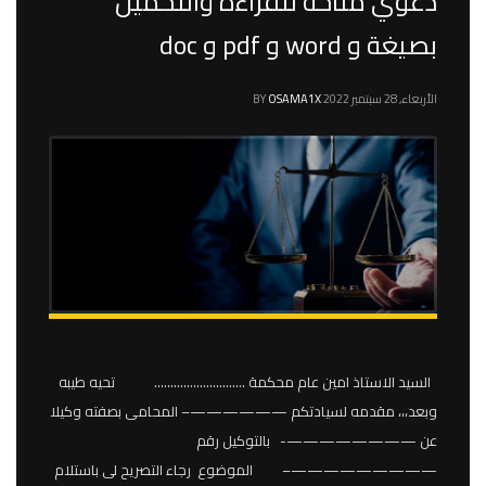
دعوي متاحة للقراءة والتحميل
بصيغة و word و pdf و doc
الأربعاء, 28 سبتمبر 2022
OSAMA1X
BY
السيد الاستاذ امين عام محكمة ………………………. تحيه طيبه
وبعد،،، مقدمه لسيادتكم ——————– المحامى بصفته وكيلا
عن ————————- بالتوكيل رقم
—————————– الموضوع رجاء التصريح لى باستلام