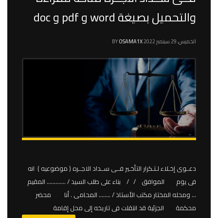
والتحميل بصيغة word و pdf و doc
الخميس, 29 سبتمبر 2022
OSAMA1X
BY
دعــوى إخـلاء لـتـكرار التأخـير فــى ســداد الاجــره ( موضوعيه ) انه
فى يوم الموافق / / بناء على طلب السيد / …………. المقيم
… ومحله المختار مكتب الأستاذ / …….. المحامى . أنا محضر
محكمة الجزئية قد انتقلت فى تاريخه إلى محل إقامة