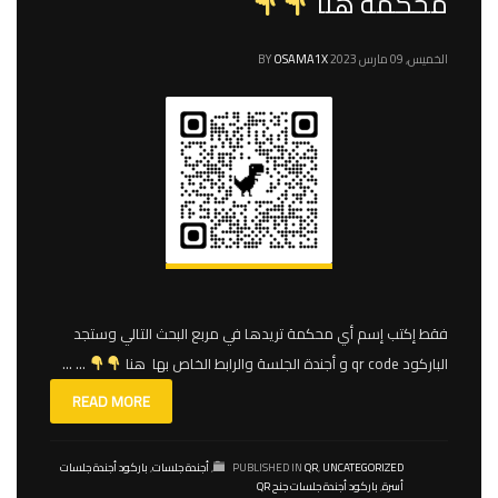
محكمة هنا
الخميس, 09 مارس 2023
OSAMA1X
BY
فقط إكتب إسم أي محكمة تريدها في مربع البحث التالي وستجد
الباركود qr code و أجندة الجلسة والرابط الخاص بها هنا
… …
READ MORE
UNCATEGORIZED
,
QR
PUBLISHED IN
,
أجندة جلسات
,
باركود أجندة جلسات
أسرة
,
باركود أجندة جلسات جنح QR