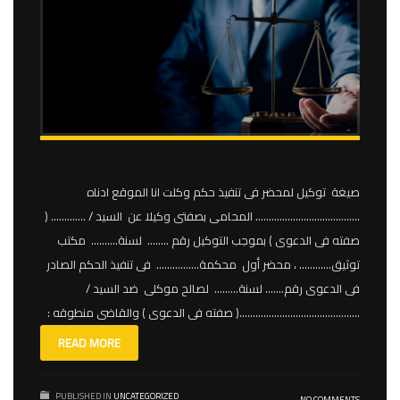
صيغة توكيل لمحضر فى تنفيذ حكم وكلت انا الموقع ادناه
………………………………… المحامى بصفتى وكيلا عن السيد / …………. (
صفته فى الدعوى ) بموجب التوكيل رقم …….. لسنة………. مكتب
توثيق………… ، محضر أول محكمة……………. فى تنفيذ الحكم الصادر
فى الدعوى رقم……. لسنة……… لصالح موكلى ضد السيد /
………………………………………( صفته فى الدعوى ) والقاضى منطوقه :
READ MORE
PUBLISHED IN
UNCATEGORIZED
NO COMMENTS