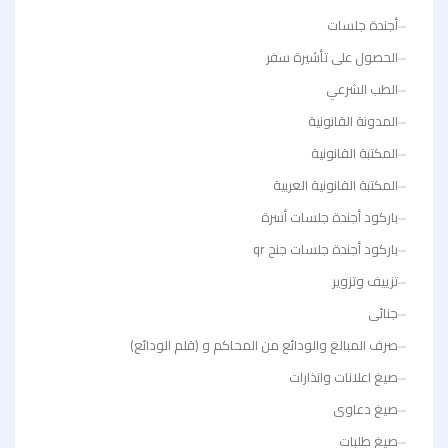
أجندة جلسات
الحصول على تأشيرة سفر
الطب الشرعي
المدونة القانونية
المكتبة القانونية
المكتبة القانونية العربية
باركود أجندة جلسات أسرة
باركود أجندة جلسات جنح qr
تزييف وتزوير
جنائى
صرف المبالغ والودائع من المحاكم و (قلم الودائع)
صيغ اعلانات وانذارات
صيغ دعاوى
صيغ طلبات