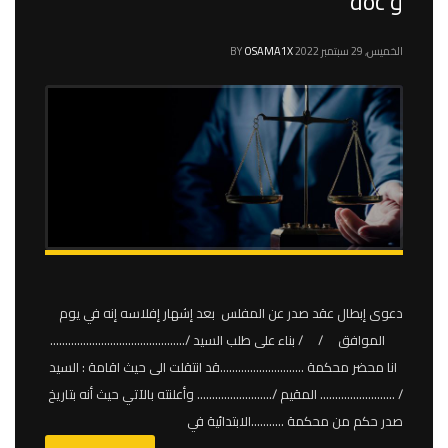
و doc
الخميس, 29 سبتمبر 2022
OSAMA1X
BY
دعوى إبطال عقد صدر عن المفلس بعد إشهار إفلاسه إنه في يوم
الموافق / / بناء على طلب السيد /………………………………………
انا محضر محكمة ……………………….قد انتقلت الى حيث اقامة : السيد
/ ……………………. المقيم /……………………. وأعلنته بالآتي حيث أنه بتاريخ
صدر حكم من محكمة ………..الابتدائية في