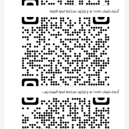
أجندة جلسات qr code و باركود محكمة اسرة النزهة
أجندة جلسات qr code و باركود محكمة اسرة السيده زينب