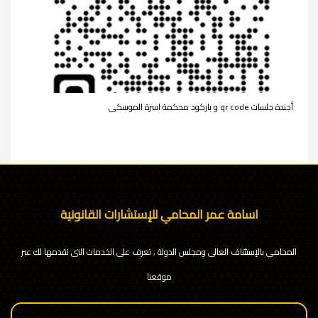
أجندة جلسات qr code و باركود محكمة اسرة الموسكى
اسامة عمر المحامي للإستشارات القانونية
المحامي بالإستئناف العالى ومجلس الدولة , تعرف على الخدمات التى نقدمها لك عبر
موقعنا