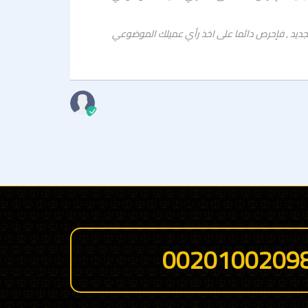
وضعة فى هذة
 نسبة تصل الى 80% من قرار التعامل او الشراء لعميلك الجديد , فإحرص دائما على اخذ رأي عميلك الموضوعي
وضعة فى هذة
اسم العميل
0020100209