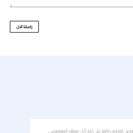
راسلنا الان
 نسبة تصل الى 80% من قرار التعامل او الشراء لعميلك الجديد , فإحرص دائما على اخذ رأي عميلك الموضوعي