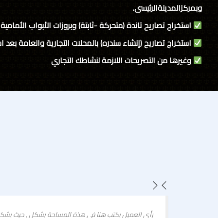
وبمركزالمدينةالرئيسى.
استخراج تصاريح تاندة (متحركة -ثابتة) وبروزات الأبواب الأمامية .
استخراج تصاريح (إنشاء سندره) بالمحلات التجارية والعامة بعد ا
وغيرها من التصريحات اللازمة لنشاطك التجاري
عميلك الموضوعي