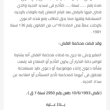
ضده رقم ……. لسنة …… للتأخير فى تسديد الاجره والذي
قضى فيها بالرفض بعد قيام المعلن إليه بالوفاء بالإجره
المستحقة وقتها مما يحق للطالب رفع هذه الدعوى
بالإخلاء عملاً بنص المادة 18/ب من القانون رقم 136 لسنة
1981 .
وقد قضت محكمة النقض :
المقرر وعلى ما جرى به قضاء محكمة النقض أنه يشترط
لتوافر حالة التكرار أن يكون التأخير أو الامتناع قد رفعت
بشأنه دعوى إخلاء موضوعية أو دعوى طرد مستعجلة
ليتحقق فى أيهما للمحكمة تأخير المستأجر أو امتناعه عن
سداد الاجره .
( نقض 10/6/1993 طعن رقم 2950 لسنة 7 ق ) .
بـــناءً عـــليه