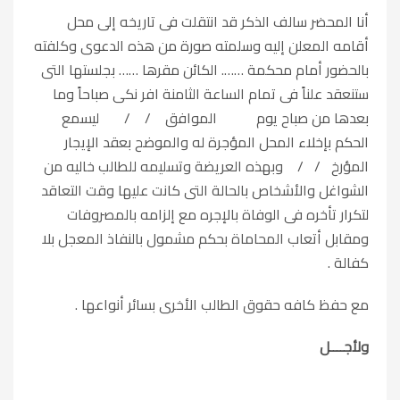
أنا المحضر سالف الذكر قد انتقلت فى تاريخه إلى محل
أقامه المعلن إليه وسلمته صورة من هذه الدعوى وكلفته
بالحضور أمام محكمة ……. الكائن مقرها …… بجلستها التى
ستنعقد علناً فى تمام الساعة الثامنة افر نكى صباحاً وما
بعدها من صباح يوم الموافق / / ليسمع
الحكم بإخلاء المحل المؤجرة له والموضح بعقد الإيجار
المؤرخ / / وبهذه العريضة وتسليمه للطالب خاليه من
الشواغل والأشخاص بالحالة التى كانت عليها وقت التعاقد
لتكرار تأخره فى الوفاة بالإجره مع إلزامه بالمصروفات
ومقابل أتعاب المحاماة بحكم مشمول بالنفاذ المعجل بلا
كفالة .
مع حفظ كافه حقوق الطالب الأخرى بسائر أنواعها .
ولأجــــل