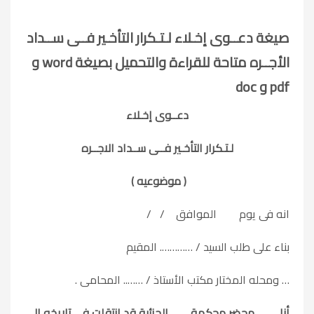
صيغة دعــوى إخـلاء لـتـكرار التأخـير فــى ســداد
الأجــره متاحة للقراءة والتحميل بصيغة word و
pdf و doc
دعــوى إخـلاء
لـتـكرار التأخـير فــى ســداد الاجــره
( موضوعيه )
انه فى يوم الموافق / /
بناء على طلب السيد / …………. المقيم
… ومحله المختار مكتب الأستاذ / …….. المحامى .
أنا محضر محكمة الجزئية قد انتقلت فى تاريخه إلى