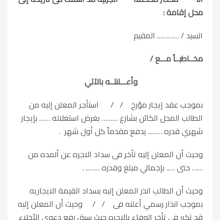
محل إقامة :
السيد / ………… المقيم
مخــاطبــاً مـــع /
وأعـــلنتــه بالآتي
بموجب عقد إيجار مؤرخ / / استأجر المعلن إليه من
الطالب المحل الكائن بشارع ……… بغرض استغلاله …… بإيجار
شهري قدره …….. يدفع مقدماً كل أول شهر .
وحيث أن المعلن إليه تأخر فى سداد الاجره عن ألمده من
…… حتى ….. بإجمالي مبلغ وقدره …….. .
وحيث أن الطالب انذر المعلن إليه بسداد القيمة الايجاريه
بموجب انذار رسمي أعلنه فى / / وحيث أن المعلن إليه
قد تكرر فى تأخر الوفاء بالإجره حيث سبق رفع دعوى الأخلاء