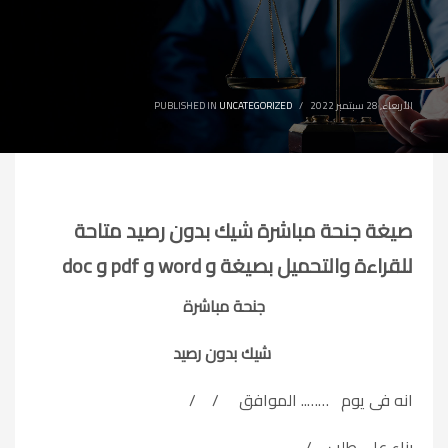
الأربعاء, 28 سبتمبر 2022
/
UNCATEGORIZED
PUBLISHED IN
صيغة جنحة مباشرة شيك بدون رصيد متاحة
للقراءة والتحميل بصيغة و word و pdf و doc
جنحة مباشرة
شيك بدون رصيد
انه فى يوم …….. الموافق / /
بناء على طلب
/