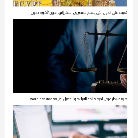
تعرف على الدول التى يسمح للمصريين السفر إليها بدون تأشيرة دخول
صيغة انذار عرض اجرة متاحة للقراءة والتحميل بصيغة word pdf doc