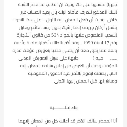
جنيها) مسحوبا على بنك وحيث ان الطالب قد قدم الشيك
للبنك المذكور للصرف فأفاد البنك بأن رصيد الحساب غير
كافى وحيث أن فعل المعلن اليه الأول – على هذا النحو –
يشكل أركان جريمة إصدار شيك بدون رصيد قائـم وقابل
للسحب المنصوص عليها بالمواد 534 من قانون الـتـجارة
رقم 17 لسنة 1999 ، وقد أضر بالطالب أضرارا مادية وأدبية
بالغة مما يحق معه أن يدعـى مدنـيا بتعويض مؤقت قدرة
……. جنيه ( جنيها) على سبيل التعويض المدنى
المؤقت وحيث أن الغرض من إعلان سيادة المعلن إليه
الثانى بصفته ليقوم بالأمر بقيد الدعوى العمومـية
ومباشرتها قبل المعلن إليها الأولى
بناء عـلــــــــــيه
أنا المحضر سالف الذكر قد أعلنت كل من المعلن إليهما