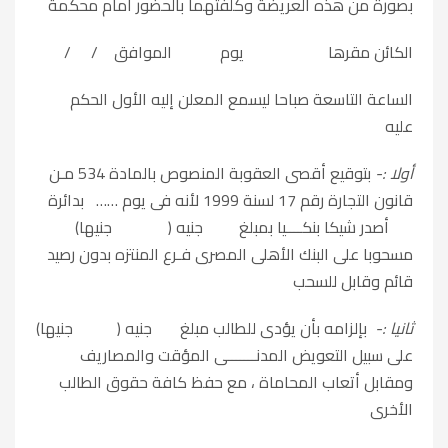
بصورة من هذه العريضة وكلفتهما بالحضور أمام محكمة
الكائن مقرها يوم الموافق / /
الساعة التاسعة صباحا ليسمع المعلن إليه الأول الحكم
عليه
أولا
:-
بتوقيع أقصى العقوبة المنصوص بالمادة 534 مـن
قانون التجارة رقم 17 لسنة 1999 لأنه فى يوم …… بدائرة
أصدر شيكا بنكــــيا بمبلغ جنيه ( جنيها)
مسحوبا على البنك الأهلى المصرى فـرع المنتزه بدون رصيد
قائم وقابل للسحب
ثانيا
:-
بإلزامه بأن يؤدى للطالب مبلغ جنيه ( جنيها)
على سبيل التعويض المدنـــــــى المؤقت والمصاريف
ومقابل أتعاب المحاماة ، مع حفظ كافة حقوق الطالب
الأخرى