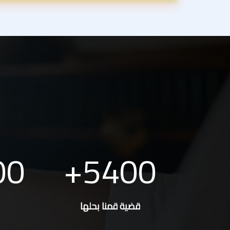
00
5400
قضية قمنا بحلها