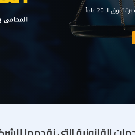
وق الـ 20 عاماً
مات القانونية التى نقدمها للشر