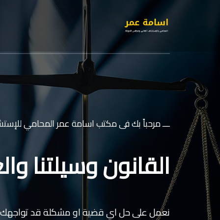
ـــ مرحباً بك فى مكتب اسامة عمر المحامي للإستشا
القانون وسيلتنا والع
نعمل على حل اي قضية او مشكلة قد تواجهك