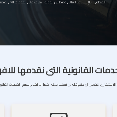
المحامي بالإستئناف العالى ومجلس الدولة , تعرف على الخدمات التى نقدمه
دمات القانونية التى نقدمها للافر
استشاري لنضمن ان حقوقك لن تسلب منك , كما اننا نقدم جميع الخدمات القانونية 