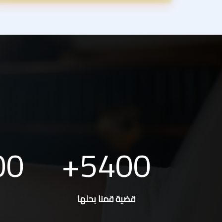
00
5400
قضية قمنا بحلها