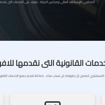
المحامي بالإستئناف العالى ومجلس الدولة , تعرف على الخدمات التى نقدمه
دمات القانونية التى نقدمها للافر
استشاري لنضمن ان حقوقك لن تسلب منك , كما اننا نقدم جميع الخدمات القانونية 