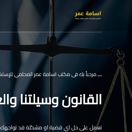
ـــ مرحباً بك فى مكتب اسامة عمر المحامي للإستشا
القانون وسيلتنا والع
نعمل على حل اي قضية او مشكلة قد تواجهك