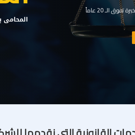
وق الـ 20 عاماً
مات القانونية التى نقدمها للشر