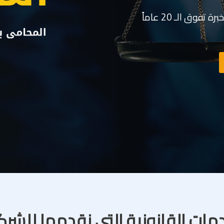
وق الـ 20 عاماً
مات القانونية التى نقدمها للشر