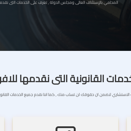
المحامي بالإستئناف العالى ومجلس الدولة , تعرف على الخدمات التى نقدمه
دمات القانونية التى نقدمها للافر
استشاري لنضمن ان حقوقك لن تسلب منك , كما اننا نقدم جميع الخدمات القانونية 