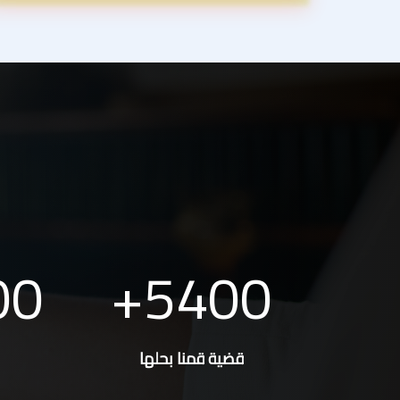
00
5400
قضية قمنا بحلها