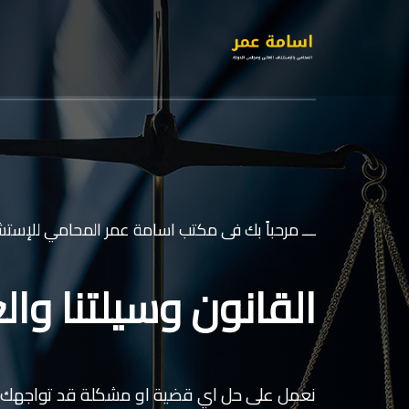
ـــ مرحباً بك فى مكتب اسامة عمر المحامي للإستشا
القانون وسيلتنا والع
نعمل على حل اي قضية او مشكلة قد تواجهك