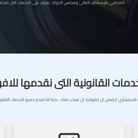
المحامي بالإستئناف العالى ومجلس الدولة , تعرف على الخدمات التى نقدمه
دمات القانونية التى نقدمها للافر
استشاري لنضمن ان حقوقك لن تسلب منك , كما اننا نقدم جميع الخدمات القانونية 