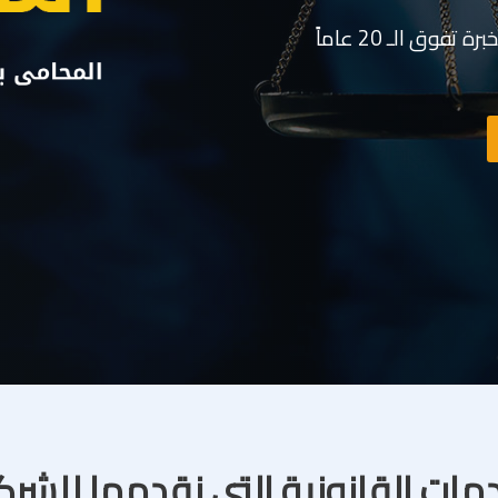
وق الـ 20 عاماً
مات القانونية التى نقدمها للشر