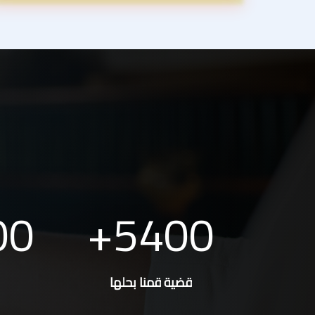
00
5400
قضية قمنا بحلها