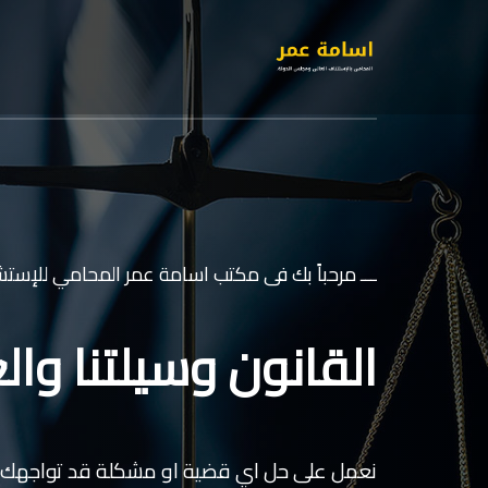
ـــ مرحباً بك فى مكتب اسامة عمر المحامي للإستشا
القانون وسيلتنا والع
نعمل على حل اي قضية او مشكلة قد تواجهك