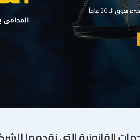
وق الـ 20 عاماً
مات القانونية التى نقدمها للشر