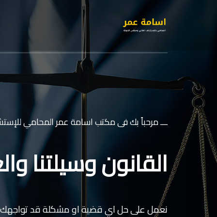
ـــ مرحباً بك فى مكتب اسامة عمر المحامي للإستشا
القانون وسيلتنا والع
نعمل على حل اي قضية او مشكلة قد تواجهك