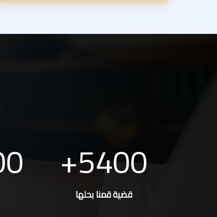
00
5400
قضية قمنا بحلها