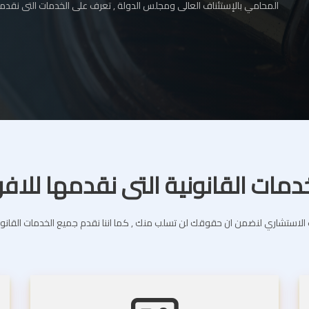
المحامي بالإستئناف العالى ومجلس الدولة , تعرف على الخدمات التى نقدمه
دمات القانونية التى نقدمها للافر
استشاري لنضمن ان حقوقك لن تسلب منك , كما اننا نقدم جميع الخدمات القانونية 