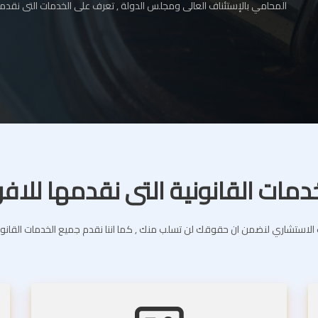
المحامي بالإستئناف العالى ومجلس الدولة , تعرف على الخدمات التى نقدمه
دمات القانونية التى نقدمها للافر
استشاري لنضمن ان حقوقك لن تسلب منك , كما اننا نقدم جميع الخدمات القانونية 