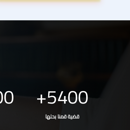
00
5400
قضية قمنا بحلها