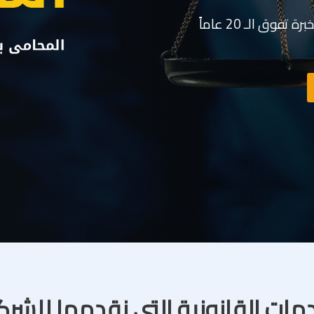
وق الـ 20 عاماً
مات القانونية التى نقدمها للشر