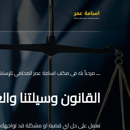
ـــ مرحباً بك فى مكتب اسامة عمر المحامي للإستشا
القانون وسيلتنا والع
نعمل على حل اي قضية او مشكلة قد تواجهك