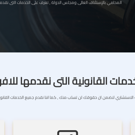
المحامي بالإستئناف العالى ومجلس الدولة , تعرف على الخدمات التى نقدمه
دمات القانونية التى نقدمها للافر
استشاري لنضمن ان حقوقك لن تسلب منك , كما اننا نقدم جميع الخدمات القانونية 