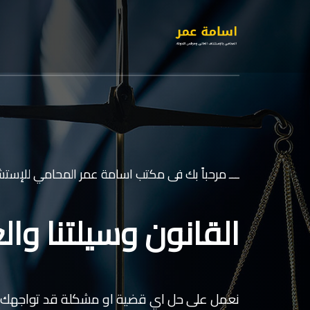
ـــ مرحباً بك فى مكتب اسامة عمر المحامي للإستشا
القانون وسيلتنا والع
نعمل على حل اي قضية او مشكلة قد تواجهك