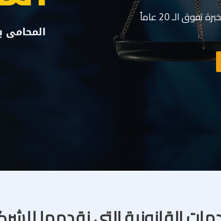
وق الـ 20 عاماً
مات القانونية التى نقدمها للشر