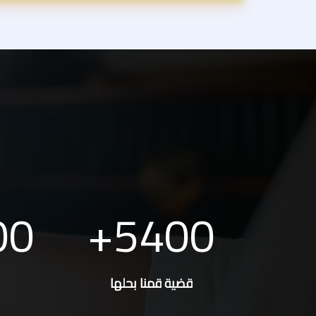
00
5400
قضية قمنا بحلها