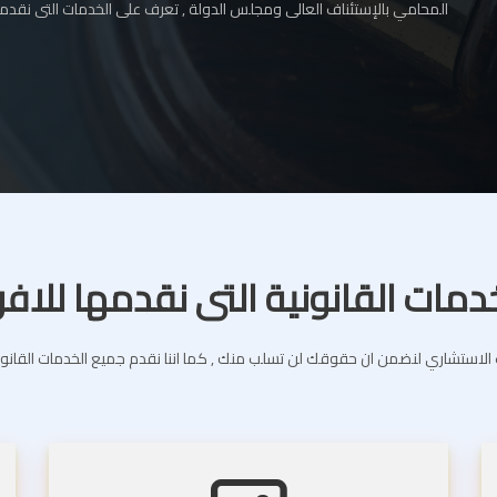
المحامي بالإستئناف العالى ومجلس الدولة , تعرف على الخدمات التى نقدمه
دمات القانونية التى نقدمها للافر
استشاري لنضمن ان حقوقك لن تسلب منك , كما اننا نقدم جميع الخدمات القانونية 