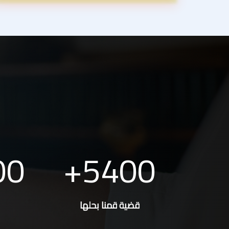
00
5400
قضية قمنا بحلها