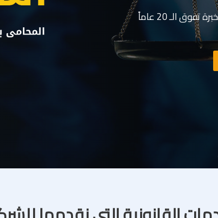
وق الـ 20 عاماً
مات القانونية التى نقدمها للشر