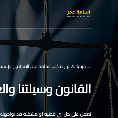
ـــ مرحباً بك فى مكتب اسامة عمر المحامي للإستشا
القانون وسيلتنا والع
نعمل على حل اي قضية او مشكلة قد تواجهك