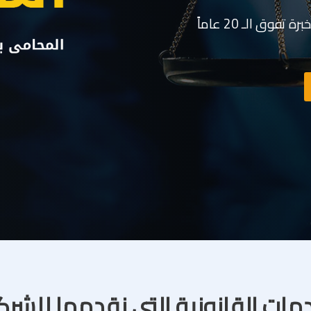
وق الـ 20 عاماً
مات القانونية التى نقدمها للشر