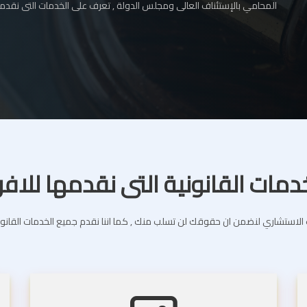
المحامي بالإستئناف العالى ومجلس الدولة , تعرف على الخدمات التى نقدمه
دمات القانونية التى نقدمها للافر
استشاري لنضمن ان حقوقك لن تسلب منك , كما اننا نقدم جميع الخدمات القانونية 