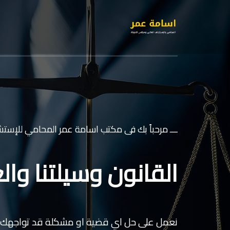
ـــ مرحباً بك فى مكتب اسامة عمر المحامي للإستشا
القانون وسيلتنا والع
نعمل على حل اي قضية او مشكلة قد تواجهك