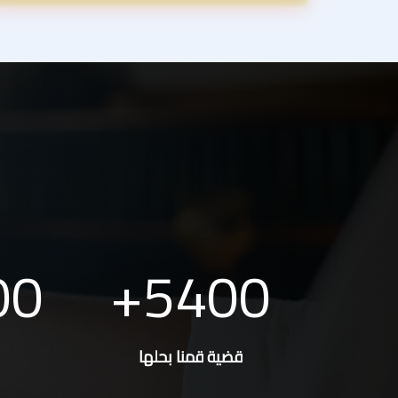
00
5400
قضية قمنا بحلها