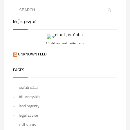
قد يعجبك أيضا
↑ Grab this Headline Animator
UNKNOWN FEED
PAGES
أسئلة شائعة
Attorneyship
land registry
legal advice
civil status