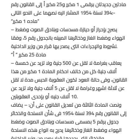
مادتين جديدتان برقمى 1 مكرر و25 مكرر أ إلى القانون رقم
394 لسنة 1954 المشار اليه نصهما على النحو التالى:-
“ماده 1 مكرر”
– يصرح بإحراز أو حيازة مسدسات وبنادق الصوت وضغط
الهواء وضغط الغاز وذخائرها المبينه بالجدول رقم 5، وفقا
لشروط والإجراءات التى يصدر بها قرار من وزير الداخلية.
“مادة 25 مكرر ” أ
– يعاقب بغرامة لا تقل عن 500 جنية ولا تزيد عن خمسة
ألاف جنية كل من خالف احكام المادة 1 مكرر من هذا
القانون، وفى حالة العود تكون العقوبة الحبس مدة لا تقل
عن ثلاثة اشهر وغرامة لا تقل عن 5 ألاف جنية ولا تزيد عن
10 ألاف جنيه أو بإحدى العقوبتين.
ونصت المادة الثالثة من تعديل القانون على أن: – يضاف
إلى القانون رقم 394 لسنة 1954 فى شأن الاسلحة والذخائر
جدول برقم 5 بمسمى مسدسات وبنادق الصوت وضغط
الهواء وضغط الغاز وذخائرها يدرج به انواع هذه الاسلحة
والذخائر التى يحددها قرار يصدر من وزير الداخلية.