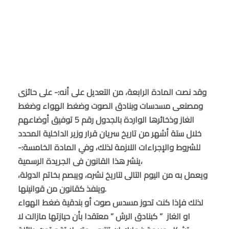
وقد نصت المادة الرابعة، من التعديل على أنه:- على حائزى
ومصنعى مسدسات وبنادق الصوت وضغط الهواء وضغط
الغاز وذخائرها الواردة بالجدول رقم 5 توفيق أوضاعهم
خلال ستة أشهر من تاريخ سريان قرار وزير الداخلية المحدد
للشروط والإجراءات اللازمة لذلك، وفي المادة الخامسة:-
ينشر هذا القانون فى الجريدة الرسمية،
ويعمل به من اليوم التالى لتاريخ نشره، ويبصم بخاتم الدولة،
وينفذ كقانون من قوانينها.
لذلك فإذا كنت تحوز مسدس صوت أو بندقية ضغط الهواء
او الغاز ” كبنادق الرش ” معتقدا بأن حيازتها مازالت لا