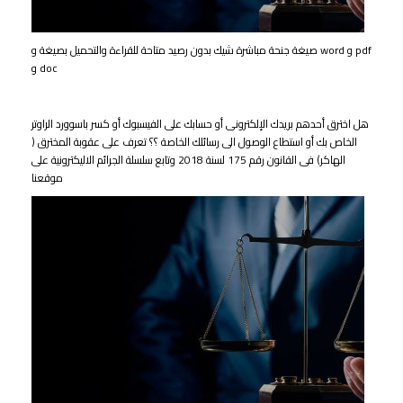
صيغة جنحة مباشرة شيك بدون رصيد متاحة للقراءة والتحميل بصيغة و word و pdf
و doc
هل اخترق أحدهم بريدك الإلكترونى أو حسابك على الفيسبوك أو كسر باسوورد الراوتر
الخاص بك أو استطاع الوصول الى رسائلك الخاصة ؟؟ تعرف على عقوبة المخترق (
الهاكر) فى القانون رقم 175 لسنة 2018 وتابع سلسلة الجرائم الاليكترونية على
موقعنا