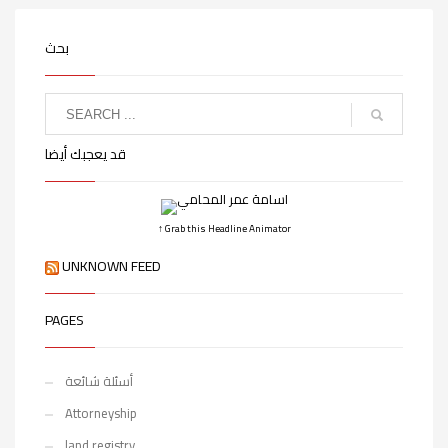
بحث
قد يعجبك أيضا
↑ Grab this Headline Animator
UNKNOWN FEED
PAGES
أسئلة شائعة
Attorneyship
land registry