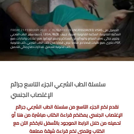
الحصول على
,
VISAS
,
UNCATEGORIZED
PUBLISHED IN
/
FRIDAY, 21 FEBRUARY 2020
المكتبة القانونية
,
المكتبة القانونية العربية
,
تزييف
,
LEGAL BLOG
,
تأشيرة سفر
,
الطب الشرعي
وتزوير
,
جنائى
,
صرف المبالغ والودائع من المحاكم و (قلم الودائع)
,
صيغ اعلانات وانذارات
,
صيغ
,
كتب قانونية PDF
دعاوى
,
صيغ طلبات
,
قضايا دم
,
قضايا عرض
,
قضايا مال
,
كتب الطب الشرعي
,
كتب قانونية للتحميل
,
مذكرات دفاع جنائي للتحميل
سلسلة الطب الشرعي الجزء التاسع جرائم
الإغتصاب الجنسي
نقدم لكم الجزء التاسع من سلسلة الطب الشرعي جرائم
الإغتصاب الجنسي يمكنكم قراءة الكتاب مباشرة من هنا أو
تحميله من خلال الرابط الموجود بالأسفل نترككم الآن مع
الكتاب ونتمنى لكم قراءة شيقة ممتعة