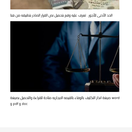
الحد الأدنى للأجور . تعرف عليه وقم بتحميل نص القرار الصادر بتطبيقه من هنا
صيغة انذار التكليف بالوفاء بالقيمه الايجاريه متاحة للقراءة والتحميل بصيغة word
و pdf و doc